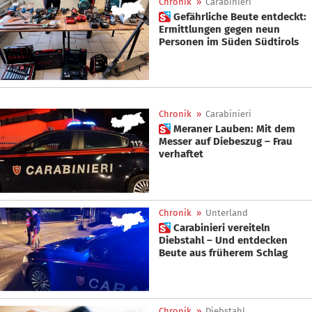
Chronik
»
Carabinieri
 Gefährliche Beute entdeckt:
Ermittlungen gegen neun
Personen im Süden Südtirols
Chronik
»
Carabinieri
 Meraner Lauben: Mit dem
Messer auf Diebeszug – Frau
verhaftet
Chronik
»
Unterland
 Carabinieri vereiteln
Diebstahl – Und entdecken
Beute aus früherem Schlag
Chronik
»
Diebstahl