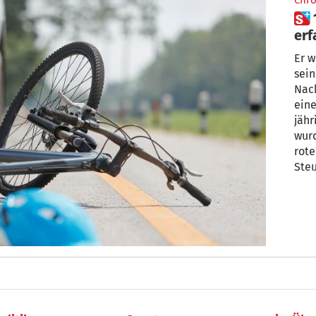
Chro
 18-Jähriger ohne Führerschein
erf
Er w
sein
Nach
eine
jähr
wur
rote
Steu
Mann
und
kam