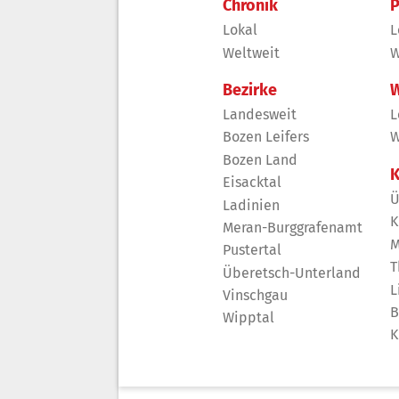
Chronik
P
Lokal
L
Weltweit
W
Bezirke
W
Landesweit
L
Bozen Leifers
W
Bozen Land
K
Eisacktal
Ü
Ladinien
K
Meran-Burggrafenamt
M
Pustertal
T
Überetsch-Unterland
L
Vinschgau
B
Wipptal
K