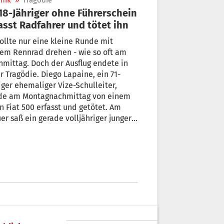
nik
»
Tragödie
asst Radfahrer und tötet ihn
ollte nur eine kleine Runde mit
em Rennrad drehen - wie so oft am
mittag. Doch der Ausflug endete in
r Tragödie. Diego Lapaine, ein 71-
iger ehemaliger Vize-Schulleiter,
de am Montagnachmittag von einem
n Fiat 500 erfasst und getötet. Am
er saß ein gerade volljähriger junger
, der keinen Führerschein besitzt
 aus der entgegengesetzten Richtung
.