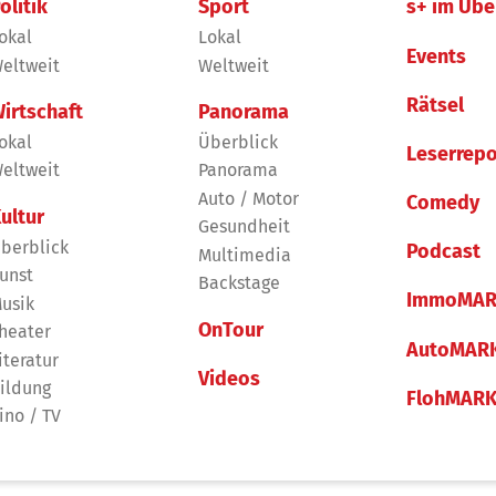
olitik
Sport
s+ im Übe
okal
Lokal
Events
eltweit
Weltweit
Rätsel
irtschaft
Panorama
okal
Überblick
Leserrepo
eltweit
Panorama
Auto / Motor
Comedy
ultur
Gesundheit
berblick
Podcast
Multimedia
unst
Backstage
ImmoMAR
usik
OnTour
heater
AutoMAR
iteratur
Videos
ildung
FlohMAR
ino / TV