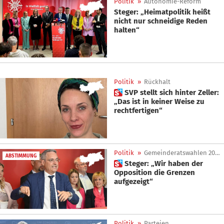
Politik
»
Autonomie-Reform
Steger: „Heimatpolitik heißt
nicht nur schneidige Reden
halten“
Politik
»
Rückhalt
 SVP stellt sich hinter Zeller:
„Das ist in keiner Weise zu
rechtfertigen“
Politik
»
Gemeinderatswahlen 2025
ABSTIMMUNG
 Steger: „Wir haben der
Opposition die Grenzen
aufgezeigt“
Politik
»
Parteien