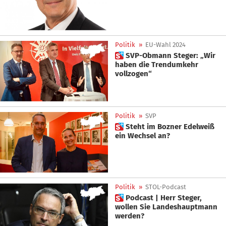
Politik
»
EU-Wahl 2024
 SVP-Obmann Steger: „Wir
haben die Trendumkehr
vollzogen“
Politik
»
SVP
 Steht im Bozner Edelweiß
ein Wechsel an?
Politik
»
STOL-Podcast
 Podcast | Herr Steger,
wollen Sie Landeshauptmann
werden?