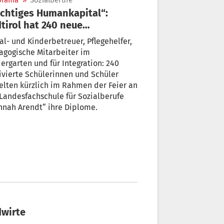
orama
»
Sozialberufe
chtiges Humankapital“:
tirol hat 240 neue
egehelfer, Kinderbetreuer
al- und Kinderbetreuer, Pflegehelfer,
o.
agogische Mitarbeiter im
ergarten und für Integration: 240
vierte Schülerinnen und Schüler
elten kürzlich im Rahmen der Feier an
Landesfachschule für Sozialberufe
nnah Arendt“ ihre Diplome.
dwirte