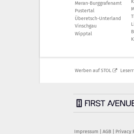
K
Meran-Burggrafenamt
M
Pustertal
T
Überetsch-Unterland
L
Vinschgau
B
Wipptal
K
Werben auf STOL
Leser
Impressum
|
AGB
|
Privacy 