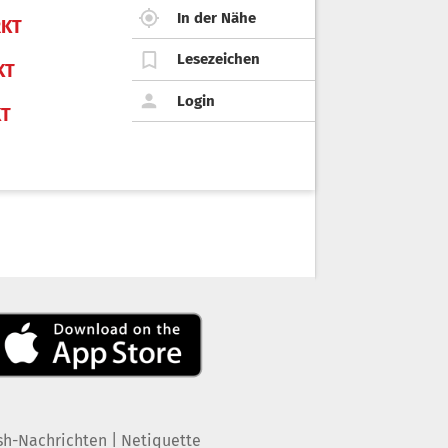
In der Nähe
KT
Lesezeichen
KT
Login
KT
|
sh-Nachrichten
Netiquette