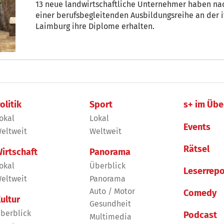
13 neue landwirtschaftliche Unternehmer haben nac
einer berufsbegleitenden Ausbildungsreihe an der i
Laimburg ihre Diplome erhalten.
olitik
Sport
s+ im Übe
okal
Lokal
Events
eltweit
Weltweit
Rätsel
irtschaft
Panorama
okal
Überblick
Leserrepo
eltweit
Panorama
Auto / Motor
Comedy
ultur
Gesundheit
berblick
Podcast
Multimedia