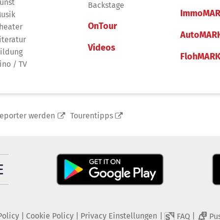
unst
Backstage
ImmoMAR
usik
OnTour
heater
AutoMAR
iteratur
Videos
ildung
FlohMAR
ino / TV
reporter werden
Tourentipps
Policy
|
Cookie Policy
|
Privacy Einstellungen
|
|
FAQ
Pu
2