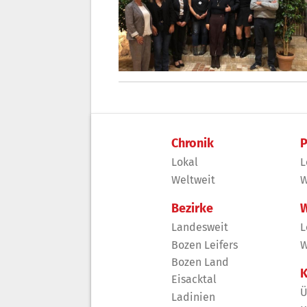
Chronik
P
Lokal
L
Weltweit
W
Bezirke
W
Landesweit
L
Bozen Leifers
W
Bozen Land
K
Eisacktal
Ü
Ladinien