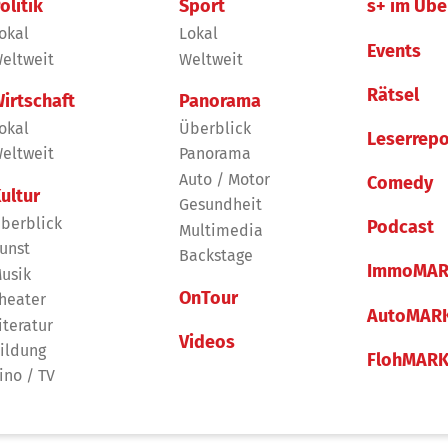
olitik
Sport
s+ im Übe
okal
Lokal
Events
eltweit
Weltweit
Rätsel
irtschaft
Panorama
okal
Überblick
Leserrepo
eltweit
Panorama
Auto / Motor
Comedy
ultur
Gesundheit
berblick
Podcast
Multimedia
unst
Backstage
ImmoMAR
usik
OnTour
heater
AutoMAR
iteratur
Videos
ildung
FlohMAR
ino / TV