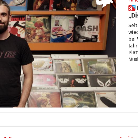
Pan
 Bosin hat Plattengeschäft
„Di
wie
Seit
wied
bei 
Jahr
Plat
Musi