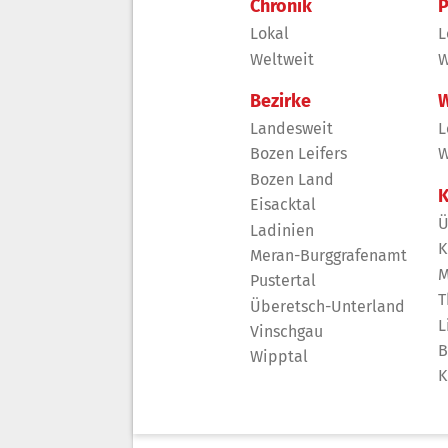
Chronik
P
Lokal
L
Weltweit
W
Bezirke
W
Landesweit
L
Bozen Leifers
W
Bozen Land
K
Eisacktal
Ü
Ladinien
K
Meran-Burggrafenamt
M
Pustertal
T
Überetsch-Unterland
L
Vinschgau
B
Wipptal
K