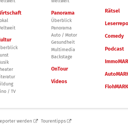
eltweit
Weltweit
Rätsel
irtschaft
Panorama
okal
Überblick
Leserrepo
eltweit
Panorama
Auto / Motor
Comedy
ultur
Gesundheit
berblick
Podcast
Multimedia
unst
Backstage
ImmoMAR
usik
OnTour
heater
AutoMAR
iteratur
Videos
ildung
FlohMAR
ino / TV
reporter werden
Tourentipps