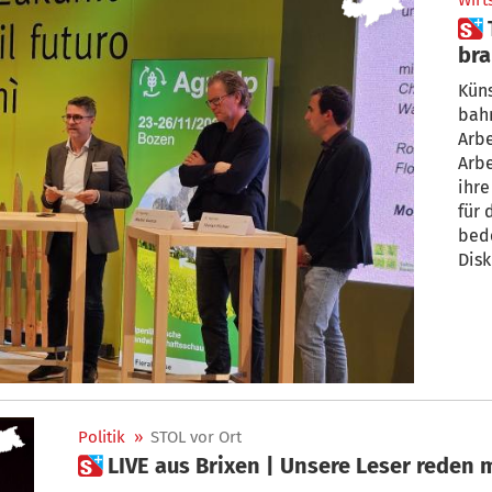
Wirt
 Trotz KI: „Auch in Zukunft
bra
Ba
Küns
bah
Arbe
Arb
ihre
für 
bed
Disk
Politik
»
STOL vor Ort
 LIVE aus Brixen | Unsere Leser reden