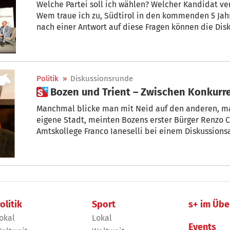
Welche Partei soll ich wählen? Welcher Kandidat ve
Wem traue ich zu, Südtirol in den kommenden 5 Jah
nach einer Antwort auf diese Fragen können die Disk
STOL und die „Dolomiten“ in Ihre Nähe bringen. STO
Politik
»
Diskussionsrunde
 Bozen und Trient – Zwischen Konkur
Manchmal blicke man mit Neid auf den anderen, ma
eigene Stadt, meinten Bozens erster Bürger Renzo 
Amtskollege Franco Ianeselli bei einem Diskussion
olitik
Sport
s+ im Übe
okal
Lokal
Events