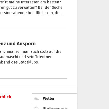
rtritt meine Interessen am besten?
ren gut zu verwalten? Bei der Suche
ussionsabende behilflich sein, die
L berichtet LIVE.
renz und Ansporn
nchmal sei man auch stolz auf die
Caramaschi und sein Trientner
sabend des Stadtklubs.
rblick
Wetter
Stellenanzeigen