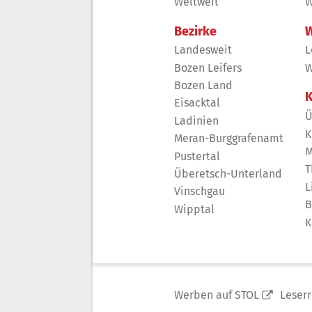
Weltweit
W
Bezirke
W
Landesweit
L
Bozen Leifers
W
Bozen Land
K
Eisacktal
Ü
Ladinien
K
Meran-Burggrafenamt
M
Pustertal
T
Überetsch-Unterland
L
Vinschgau
B
Wipptal
K
Werben auf STOL
Leser