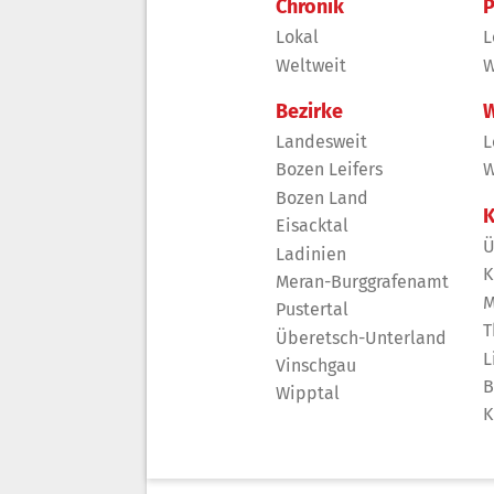
Chronik
P
Lokal
L
Weltweit
W
Bezirke
W
Landesweit
L
Bozen Leifers
W
Bozen Land
K
Eisacktal
Ü
Ladinien
K
Meran-Burggrafenamt
M
Pustertal
T
Überetsch-Unterland
L
Vinschgau
B
Wipptal
K