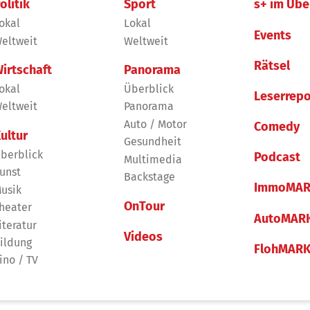
olitik
Sport
s+ im Übe
okal
Lokal
Events
eltweit
Weltweit
Rätsel
irtschaft
Panorama
okal
Überblick
Leserrepo
eltweit
Panorama
Auto / Motor
Comedy
ultur
Gesundheit
berblick
Podcast
Multimedia
unst
Backstage
ImmoMAR
usik
OnTour
heater
AutoMAR
iteratur
Videos
ildung
FlohMAR
ino / TV