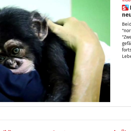
Vide
 Kleiner Schimpanse findet
neu
Bei
"no
"Zwe
gefä
fort
Leb