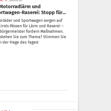
ik
»
Südtirol
rtwagen-Raserei: Stopp für
 Spaßverkehr auf Pässen?
orräder und Sportwagen sorgen auf
irols Pässen für Lärm und Raserei –
 Bürgermeister fordern Maßnahmen.
 stehen Sie zum Thema? Stimmen Sie
n der Frage des Tages!