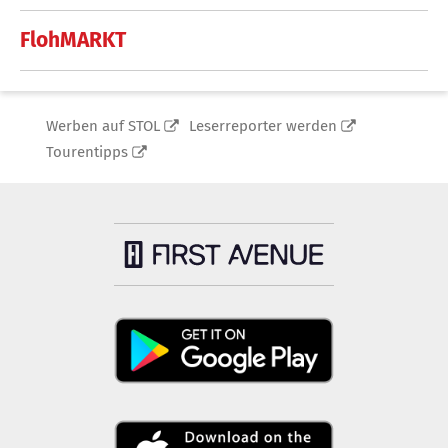
FlohMARKT
Werben auf STOL
Leserreporter werden
Tourentipps