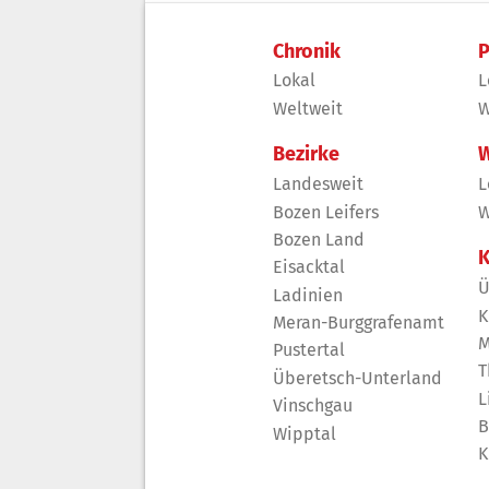
Chronik
P
Lokal
L
Weltweit
W
Bezirke
W
Landesweit
L
Bozen Leifers
W
Bozen Land
K
Eisacktal
Ü
Ladinien
K
Meran-Burggrafenamt
M
Pustertal
T
Überetsch-Unterland
L
Vinschgau
B
Wipptal
K