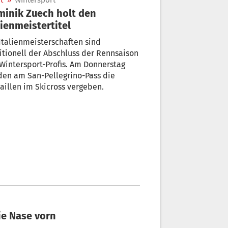
t
»
Wintersport
inik Zuech holt den
lienmeistertitel
Italienmeisterschaften sind
itionell der Abschluss der Rennsaison
Wintersport-Profis. Am Donnerstag
den am San-Pellegrino-Pass die
illen im Skicross vergeben.
ie Nase vorn