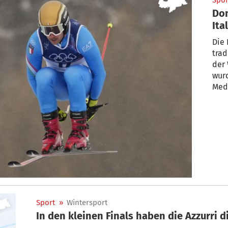
Spor
Dom
Ita
Die 
trad
der 
wur
Meda
Sport
»
Wintersport
In den kleinen Finals haben die Azzurri d