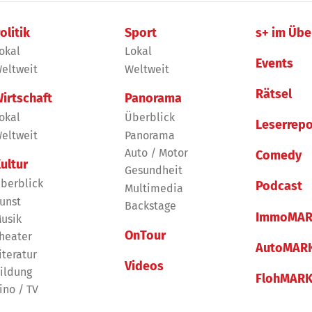
olitik
Sport
s+ im Übe
okal
Lokal
Events
eltweit
Weltweit
Rätsel
irtschaft
Panorama
okal
Überblick
Leserrepo
eltweit
Panorama
Auto / Motor
Comedy
ultur
Gesundheit
berblick
Podcast
Multimedia
unst
Backstage
ImmoMAR
usik
OnTour
heater
AutoMAR
iteratur
Videos
ildung
FlohMAR
ino / TV