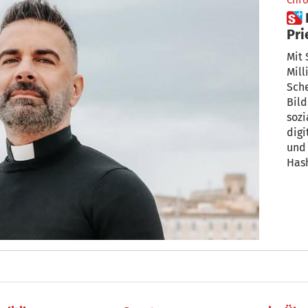
Chro
 Don Cosimo Schena: Italiens
Pri
Mil
Mit 
Mill
Sche
Bild
sozi
digi
und 
Hash
samm
digi
neue