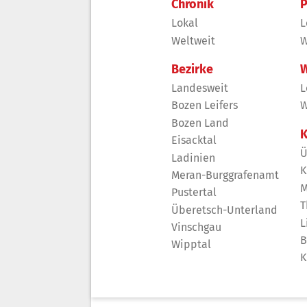
Chronik
P
Lokal
L
Weltweit
W
Bezirke
W
Landesweit
L
Bozen Leifers
W
Bozen Land
K
Eisacktal
Ü
Ladinien
K
Meran-Burggrafenamt
M
Pustertal
T
Überetsch-Unterland
L
Vinschgau
B
Wipptal
K