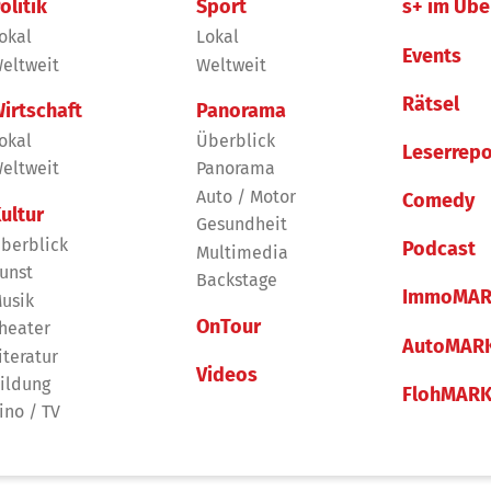
olitik
Sport
s+ im Übe
okal
Lokal
Events
eltweit
Weltweit
Rätsel
irtschaft
Panorama
okal
Überblick
Leserrepo
eltweit
Panorama
Auto / Motor
Comedy
ultur
Gesundheit
berblick
Podcast
Multimedia
unst
Backstage
ImmoMAR
usik
OnTour
heater
AutoMAR
iteratur
Videos
ildung
FlohMAR
ino / TV