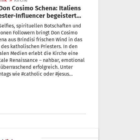
nik
»
Kirche
ester-Influencer begeistert
lionen
Selfies, spirituellen Botschaften und
ionen Followern bringt Don Cosimo
na aus Brindisi frischen Wind in das
 des katholischen Priesters. In den
alen Medien erlebt die Kirche eine
tale Renaissance – nahbar, emotional
überraschend erfolgreich. Unter
tags wie #catholic oder #jesus
eln sich Millionen Klicks. Eine
tale Renaissance – getragen von einer
n Generation katholischer Influencer.