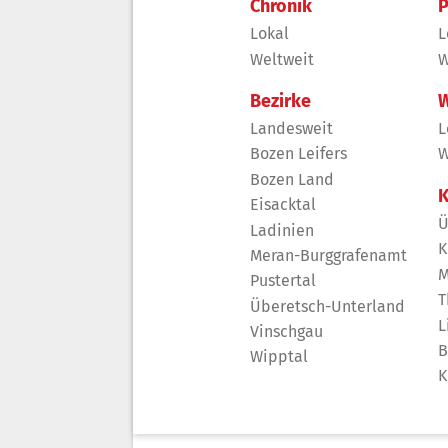
Chronik
P
Lokal
L
Weltweit
W
Bezirke
W
Landesweit
L
Bozen Leifers
W
Bozen Land
K
Eisacktal
Ü
Ladinien
K
Meran-Burggrafenamt
M
Pustertal
T
Überetsch-Unterland
L
Vinschgau
B
Wipptal
K