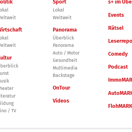
olitik
Sport
s+ im Übe
okal
Lokal
Events
eltweit
Weltweit
Rätsel
irtschaft
Panorama
okal
Überblick
Leserrepo
eltweit
Panorama
Auto / Motor
Comedy
ultur
Gesundheit
berblick
Podcast
Multimedia
unst
Backstage
ImmoMAR
usik
OnTour
heater
AutoMAR
iteratur
Videos
ildung
FlohMAR
ino / TV