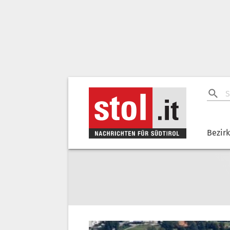
Bezir