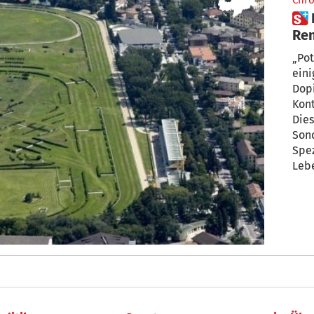
Chro
 Dopingverdacht am Meraner
Ren
zu 
„Pot
einige davon
Dopi
Kont
Dies
Sond
Spez
Lebe
auf