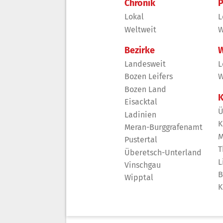
Chronik
P
Lokal
L
Weltweit
W
Bezirke
W
Landesweit
L
Bozen Leifers
W
Bozen Land
K
Eisacktal
Ü
Ladinien
K
Meran-Burggrafenamt
M
Pustertal
T
Überetsch-Unterland
L
Vinschgau
B
Wipptal
K