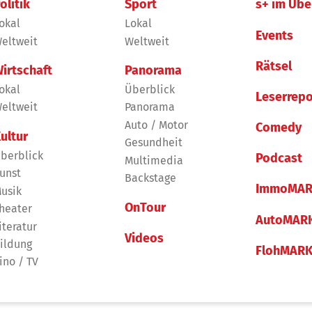
olitik
Sport
s+ im Übe
okal
Lokal
Events
eltweit
Weltweit
Rätsel
irtschaft
Panorama
okal
Überblick
Leserrepo
eltweit
Panorama
Auto / Motor
Comedy
ultur
Gesundheit
berblick
Podcast
Multimedia
unst
Backstage
ImmoMAR
usik
OnTour
heater
AutoMAR
iteratur
Videos
ildung
FlohMAR
ino / TV