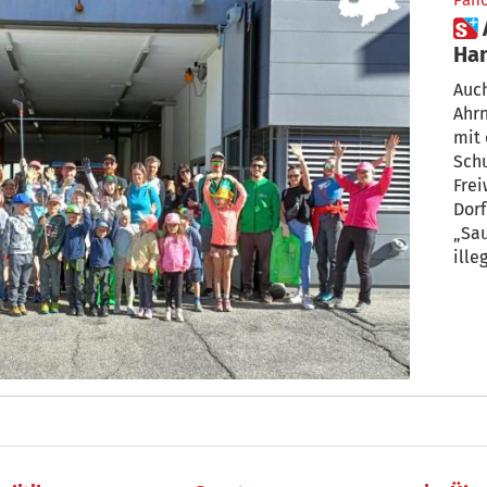
Pan
 Ahrntal und Prettau: Hand in
Han
Auc
Ahr
mit
Schu
Frei
Dor
„Sau
ille
gebi