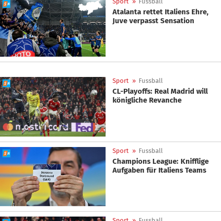
Sport
»
Fussball
Atalanta rettet Italiens Ehre,
Juve verpasst Sensation
Sport
»
Fussball
CL-Playoffs: Real Madrid will
königliche Revanche
Sport
»
Fussball
Champions League: Knifflige
Aufgaben für Italiens Teams
Sport
»
Fussball