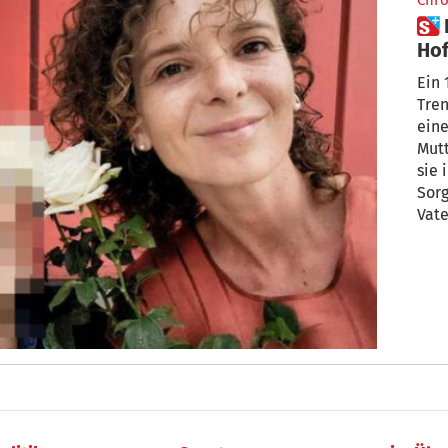
Chro
 Festgehalten in Mexiko: Die
Ho
No
Ein
Tren
eine
Mut
sie
Sor
Vate