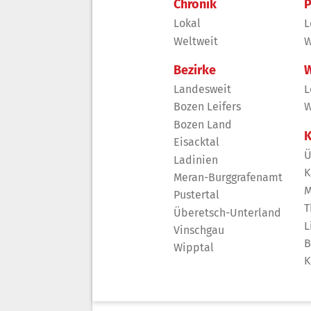
Chronik
P
Lokal
L
Weltweit
W
Bezirke
W
Landesweit
L
Bozen Leifers
W
Bozen Land
K
Eisacktal
Ü
Ladinien
K
Meran-Burggrafenamt
M
Pustertal
T
Überetsch-Unterland
L
Vinschgau
B
Wipptal
K