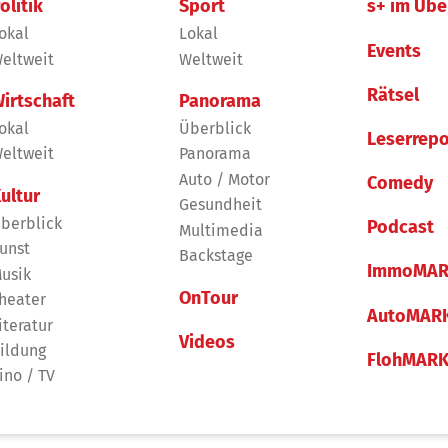
olitik
Sport
s+ im Übe
okal
Lokal
Events
eltweit
Weltweit
Rätsel
irtschaft
Panorama
okal
Überblick
Leserrepo
eltweit
Panorama
Auto / Motor
Comedy
ultur
Gesundheit
berblick
Podcast
Multimedia
unst
Backstage
ImmoMAR
usik
OnTour
heater
AutoMAR
iteratur
Videos
ildung
FlohMAR
ino / TV