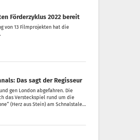
rsten Förderzyklus 2022 bereit
ng von 13 Filmprojekten hat die
.
Schnals: Das sagt der Regisseur
 und gen London abgefahren. Die
one“ (Herz aus Stein) am Schnalstaler
eglinde Höller