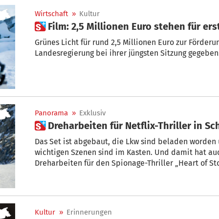
Wirtschaft
»
Kultur
 Film: 2,5 Millionen Euro stehen für e
Grünes Licht für rund 2,5 Millionen Euro zur Förderu
Landesregierung bei ihrer jüngsten Sitzung gegeben
Panorama
»
Exklusiv
 Dreharbeiten für Netflix-Thriller in 
Das Set ist abgebaut, die Lkw sind beladen worden
wichtigen Szenen sind im Kasten. Und damit hat auch das Versteckspiel rund um die
Dreharbeiten für den Spionage-Thriller „Heart of St
Gletscher ein Ende. Aber bevor Hollywood-Regisseur Tom Harper „Bye-bye, Schnalstal“
gesagt hat, gewährte er ein Interview. + Von Si
Kultur
»
Erinnerungen