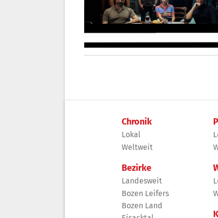
Chronik
P
Lokal
L
Weltweit
W
Bezirke
W
Landesweit
L
Bozen Leifers
W
Bozen Land
K
Eisacktal