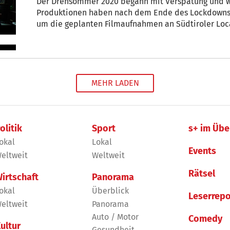
Der Drehsommer 2020 begann mit Verspätung und wa
Produktionen haben nach dem Ende des Lockdowns in
um die geplanten Filmaufnahmen an Südtiroler Loc
selbstverständlich unter strengen Sicherheitsauflag
MEHR LADEN
olitik
Sport
s+ im Übe
okal
Lokal
Events
eltweit
Weltweit
Rätsel
irtschaft
Panorama
okal
Überblick
Leserrepo
eltweit
Panorama
Auto / Motor
Comedy
ultur
Gesundheit