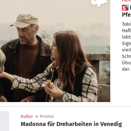
Pan
 Dreharbeiten in Jenesien:
Pferd Thunder wi
Ve
Tobi
Hafl
lobt,
Sign
vier
Schr
Übun
der 
am Pferdehof Unterwirt in Jenesien
ged
Kultur
»
Promis
Madonna für Dreharbeiten in Venedig