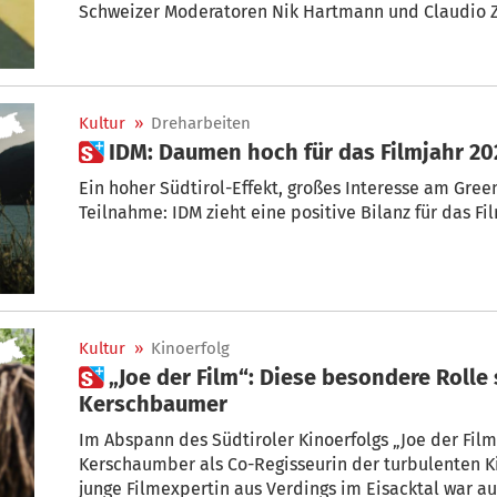
Schweizer Moderatoren Nik Hartmann und Claudio Zu
Land verschiedenen Aufgaben gestellt. Eines ist dab
definitiv nichts für schwache Nerven.
Kultur
»
Dreharbeiten
 IDM: Daumen hoch für das Filmjahr 20
Ein hoher Südtirol-Effekt, großes Interesse am Gree
Teilnahme: IDM zieht eine positive Bilanz für das Fi
Kultur
»
Kinoerfolg
 „Joe der Film“: Diese besondere Rolle spielte Lisa Maria
Kerschbaumer
Im Abspann des Südtiroler Kinoerfolgs „Joe der Film“
Kerschaumber als Co-Regisseurin der turbulenten K
junge Filmexpertin aus Verdings im Eisacktal war a