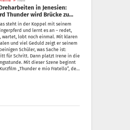
orama
»
Film
rd Brücke zu
rgangenheit
as steht in der Koppel mit seinem
ingerpferd und lernt es an – redet,
 wartet, lobt noch einmal. Mit klaren
alen und viel Geduld zeigt er seinem
beinigen Schüler, was Sache ist:
itt für Schritt. Dann platzt Irene in die
gsstunde. Mit dieser Szene beginnt
Kurzfilm „Thunder e mio Fratello“, der
reht wurde.