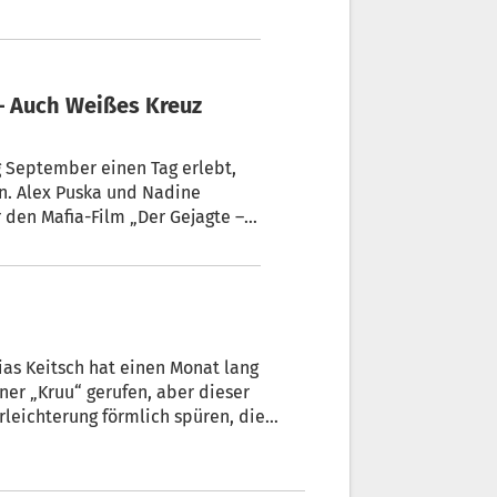
g September einen Tag erlebt,
en. Alex Puska und Nadine
 den Mafia-Film „Der Gejagte –
an uns im fertigen Film nur bei
 positive Erfahrung“, sagte
ias Keitsch hat einen Monat lang
er „Kruu“ gerufen, aber dieser
rleichterung förmlich spüren, die