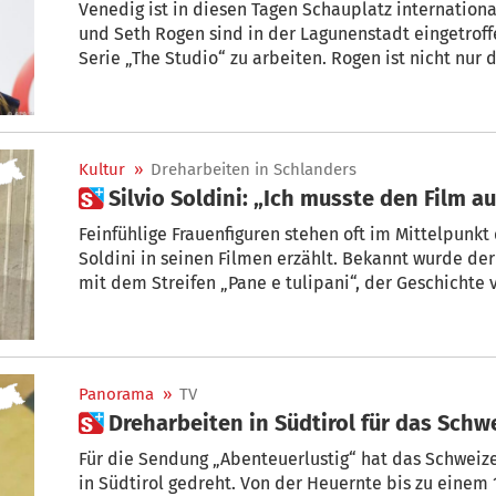
Venedig ist in diesen Tagen Schauplatz internation
und Seth Rogen sind in der Lagunenstadt eingetroff
Serie „The Studio“ zu arbeiten. Rogen ist nicht nur d
auch die Hauptrolle – die des neuen Leiters eines H
sich mit unterschiedlich erfolgreichen Projekten üb
Kultur
»
Dreharbeiten in Schlanders
 Silvio Soldini: „Ich musste den Film 
Feinfühlige Frauenfiguren stehen oft im Mittelpunkt der Geschichten, die Silvio
Soldini in seinen Filmen erzählt. Bekannt wurde der Mailän
mit dem Streifen „Pane e tulipani“, der Geschichte 
ihres Lebens als Hausfrau und Mutter ausbricht, um neu in Venedig anzufangen. Dort
trifft sie Fernando, wunderbar interpretiert vom gr
Panorama
»
TV
 Dreharbeiten in Südtirol für das Sch
Für die Sendung „Abenteuerlustig“ hat das Schweiz
in Südtirol gedreht. Von der Heuernte bis zu einem 