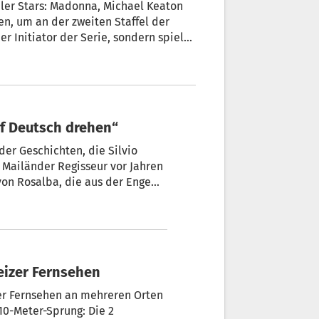
aler Stars: Madonna, Michael Keaton
en, um an der zweiten Staffel der
er Initiator der Serie, sondern spielt
ollywoodfilmstudios, der versucht,
er Wasser zu halten.
auf Deutsch drehen“
der Regisseur vor Jahren
von Rosalba, die aus der Enge
oßen Bruno Ganz.
weizer Fernsehen
er Fernsehen an mehreren Orten
10-Meter-Sprung: Die 2