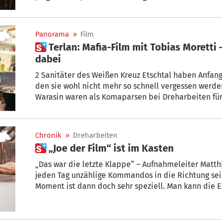
Set: Als MeToo-Beauftragte.
Panorama
»
Film
 Terlan: Mafia-Film mit Tobias Moretti – Auch Weißes Kreuz
dabei
2 Sanitäter des Weißen Kreuz Etschtal haben Anfan
den sie wohl nicht mehr so schnell vergessen werd
Warasin waren als Komaparsen bei Dreharbeiten für
Im netz der Camorra“ in Terlan dabei. „Auch wenn m
genauem Hinschauen sehen kann, war es eine absolut
Alex Puska gegenüber STOL.
Chronik
»
Dreharbeiten
 „Joe der Film“ ist im Kasten
„Das war die letzte Klappe“ – Aufnahmeleiter Matth
jeden Tag unzählige Kommandos in die Richtung sein
Moment ist dann doch sehr speziell. Man kann die E
dem ganzen Team ins Gesicht geschrieben steht.