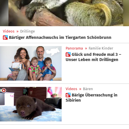
Videos
»
Drillinge
 Bärtiger Affennachwuchs im Tiergarten Schönbrunn
Panorama
»
Familie Kinder
 Glück und Freude mal 3 –
Unser Leben mit Drillingen
Videos
»
Bären
 Bärige Überraschung in
Sibirien