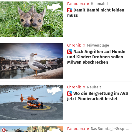
Panorama
»
Heumahd
 Damit Bambi nicht leiden
muss
Chronik
»
Möwenplage
 Nach Angriffen auf Hunde
und Kinder: Drohnen sollen
Möwen abschrecken
Chronik
»
Neuheit
 Wo die Bergrettung im AVS
jetzt Pionierarbeit leistet
Panorama
»
Das Sonntags-Gespräch