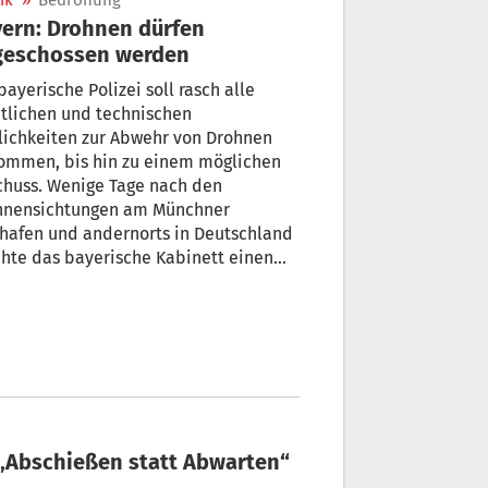
ik
»
Bedrohung
ern: Drohnen dürfen
geschossen werden
bayerische Polizei soll rasch alle
tlichen und technischen
lichkeiten zur Abwehr von Drohnen
ommen, bis hin zu einem möglichen
chuss. Wenige Tage nach den
hnensichtungen am Münchner
hafen und andernorts in Deutschland
hte das bayerische Kabinett einen
sprechenden Gesetzentwurf auf den
.
„Abschießen statt Abwarten“