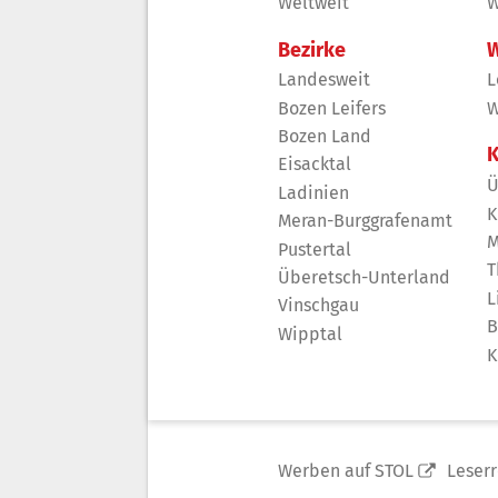
Weltweit
W
Bezirke
W
Landesweit
L
Bozen Leifers
W
Bozen Land
K
Eisacktal
Ü
Ladinien
K
Meran-Burggrafenamt
M
Pustertal
T
Überetsch-Unterland
L
Vinschgau
B
Wipptal
K
Werben auf STOL
Leser