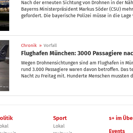
Nach der erneuten Sichtung von Drohnen in der Nä
Bayerns Ministerpräsident Markus Söder (CSU) mehr 
gefordert. Die bayerische Polizei müsse in die Lage
abzuschießen, sagte Söder der „Bild“-Zeitung.
Chronik
»
Vorfall
Flughafen München: 3000 Passagiere na
Wegen Drohnensichtungen sind am Flughafen in Mün
rund 3.000 Passagiere waren davon betroffen. Das te
Nacht zu Freitag mit. Hunderte Menschen mussten d
aufgestellten Feldbetten verbringen. Andere sollte
Flugverkehr in der Früh wieder regulär laufen werd
nicht sagen. Die Schalter sind inzwischen aber wiede
olitik
Sport
s+ im Übe
okal
Lokal
Events