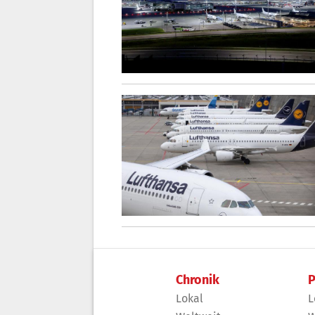
Chronik
P
Lokal
L