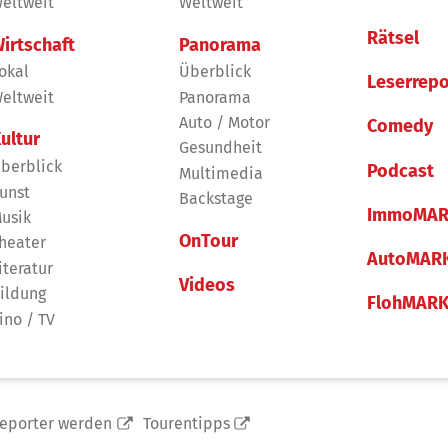
eltweit
Weltweit
Rätsel
irtschaft
Panorama
okal
Überblick
Leserrepo
eltweit
Panorama
Auto / Motor
Comedy
ultur
Gesundheit
berblick
Podcast
Multimedia
unst
Backstage
ImmoMAR
usik
OnTour
heater
AutoMAR
iteratur
Videos
ildung
FlohMAR
ino / TV
reporter werden
Tourentipps