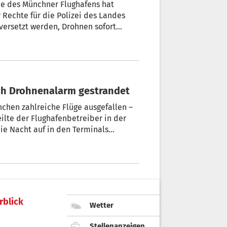
he des Münchner Flughafens hat
Rechte für die Polizei des Landes
 versetzt werden, Drohnen sofort
ch Drohnenalarm gestrandet
chen zahlreiche Flüge ausgefallen –
ilte der Flughafenbetreiber in der
ie Nacht auf in den Terminals
n in Hotels gebracht werden. Ob der
e, konnte die deutsche Bundespolizei
r offen.
rblick
Wetter
Stellenanzeigen