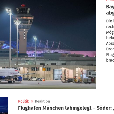
Polit
Bay
ab
Die 
rech
Mög
bek
Abs
Dro
Flug
brac
ent
Weg
Politik
»
Reaktion
Flughafen München lahmgelegt – Söder: 