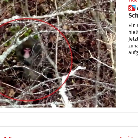
Vide
 Ausgebüxter Affe hält
Sch
Ein 
hiel
Jetz
zuha
aufg