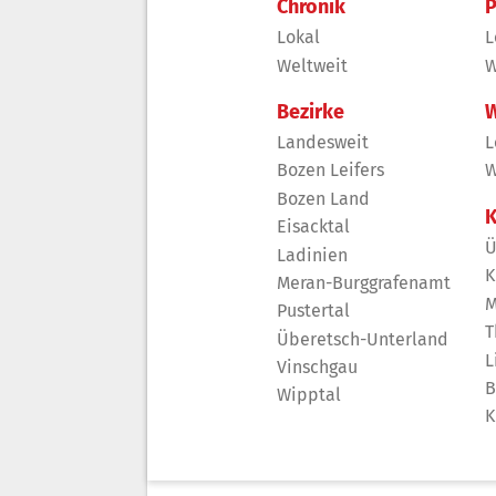
Chronik
P
Lokal
L
Weltweit
W
Bezirke
W
Landesweit
L
Bozen Leifers
W
Bozen Land
K
Eisacktal
Ü
Ladinien
K
Meran-Burggrafenamt
M
Pustertal
T
Überetsch-Unterland
L
Vinschgau
B
Wipptal
K