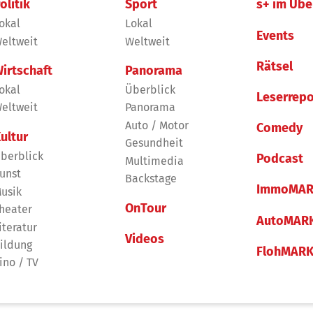
olitik
Sport
s+ im Übe
okal
Lokal
Events
eltweit
Weltweit
Rätsel
irtschaft
Panorama
okal
Überblick
Leserrepo
eltweit
Panorama
Auto / Motor
Comedy
ultur
Gesundheit
berblick
Podcast
Multimedia
unst
Backstage
ImmoMAR
usik
OnTour
heater
AutoMAR
iteratur
Videos
ildung
FlohMAR
ino / TV