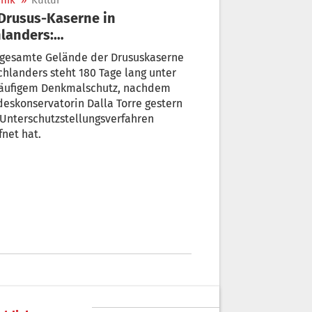
nik
»
Kultur
landers:
erschutzstellungsverfahren
 gesamte Gelände der Drususkaserne
ffnet
chlanders steht 180 Tage lang unter
läufigem Denkmalschutz, nachdem
eskonservatorin Dalla Torre gestern
Unterschutzstellungsverfahren
fnet hat.