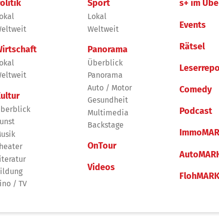
olitik
Sport
s+ im Übe
okal
Lokal
Events
eltweit
Weltweit
Rätsel
irtschaft
Panorama
okal
Überblick
Leserrepo
eltweit
Panorama
Auto / Motor
Comedy
ultur
Gesundheit
berblick
Podcast
Multimedia
unst
Backstage
ImmoMAR
usik
OnTour
heater
AutoMAR
iteratur
Videos
ildung
FlohMAR
ino / TV