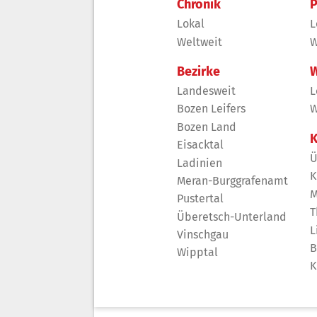
Chronik
P
Lokal
L
Weltweit
W
Bezirke
W
Landesweit
L
Bozen Leifers
W
Bozen Land
K
Eisacktal
Ü
Ladinien
K
Meran-Burggrafenamt
M
Pustertal
T
Überetsch-Unterland
L
Vinschgau
B
Wipptal
K