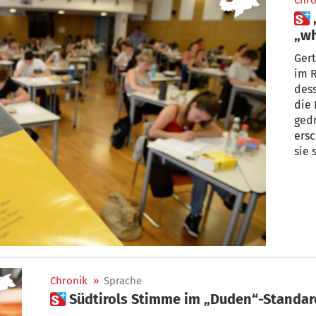
Chro
 „Klimakleber“ und
„w
Gert
im R
dess
die 
ged
ersc
sie 
Chronik
»
Sprache
 Südtirols Stimme im „Duden“-Standa