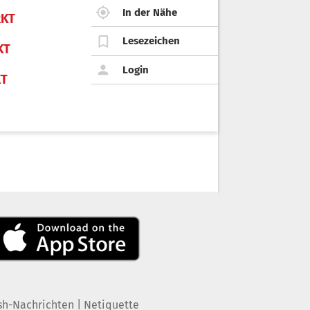
In der Nähe
KT
Lesezeichen
KT
Login
KT
|
sh-Nachrichten
Netiquette