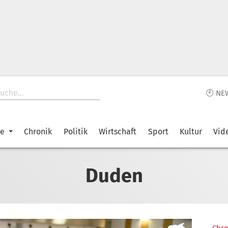
🕙 NE
ke
Chronik
Politik
Wirtschaft
Sport
Kultur
Vid
Duden