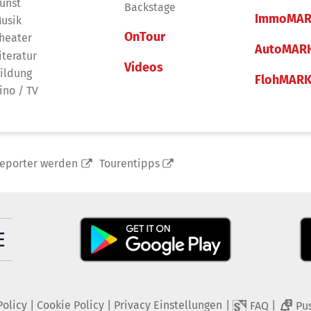
unst
Backstage
ImmoMAR
usik
OnTour
heater
AutoMAR
iteratur
Videos
ildung
FlohMAR
ino / TV
reporter werden
Tourentipps
Policy
|
Cookie Policy
|
Privacy Einstellungen
|
|
FAQ
Pu
2