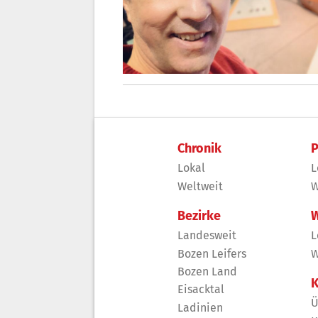
Chronik
P
Lokal
L
Weltweit
W
Bezirke
W
Landesweit
L
Bozen Leifers
W
Bozen Land
K
Eisacktal
Ü
Ladinien