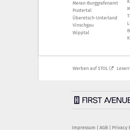
K
Meran-Burggrafenamt
M
Pustertal
T
Überetsch-Unterland
L
Vinschgau
B
Wipptal
K
Werben auf STOL
Leser
Impressum
|
AGB
|
Privacy 