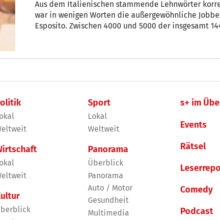
Aus dem Italienischen stammende Lehnwörter korre
war in wenigen Worten die außergewöhnliche Jobbe
Esposito. Zwischen 4000 und 5000 der insgesamt 144.000 Wörter im kürzlich
veröffentlichten Aussprachewörterbuch stammen v
Schauspieler.
olitik
Sport
s+ im Übe
okal
Lokal
Events
eltweit
Weltweit
Rätsel
irtschaft
Panorama
okal
Überblick
Leserrepo
eltweit
Panorama
Auto / Motor
Comedy
ultur
Gesundheit
berblick
Podcast
Multimedia