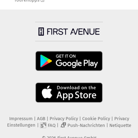
Tourentipps
Impressum
|
AGB
|
Privacy Policy
|
Cookie Policy
|
Privacy
Einstellungen
|
|
|
FAQ
Push-Nachrichten
Netiquette
2
©
2026
First Avenue GmbH