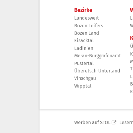
Bezirke
W
Landesweit
L
Bozen Leifers
W
Bozen Land
K
Eisacktal
Ü
Ladinien
K
Meran-Burggrafenamt
M
Pustertal
T
Überetsch-Unterland
L
Vinschgau
B
Wipptal
K
Werben auf STOL
Leser