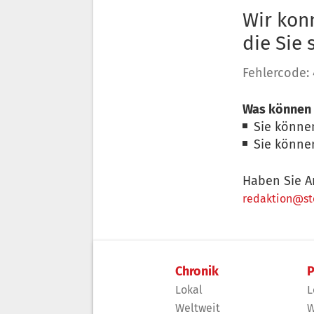
Wir konn
die Sie
Fehlercode:
Was können 
Sie könne
Sie könne
Haben Sie A
redaktion@sto
Chronik
P
Lokal
L
Weltweit
W