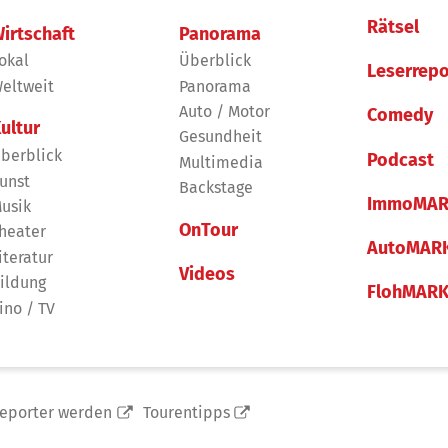
Rätsel
irtschaft
Panorama
okal
Überblick
Leserrepo
eltweit
Panorama
Auto / Motor
Comedy
ultur
Gesundheit
berblick
Podcast
Multimedia
unst
Backstage
ImmoMAR
usik
OnTour
heater
AutoMAR
iteratur
Videos
ildung
FlohMAR
ino / TV
reporter werden
Tourentipps