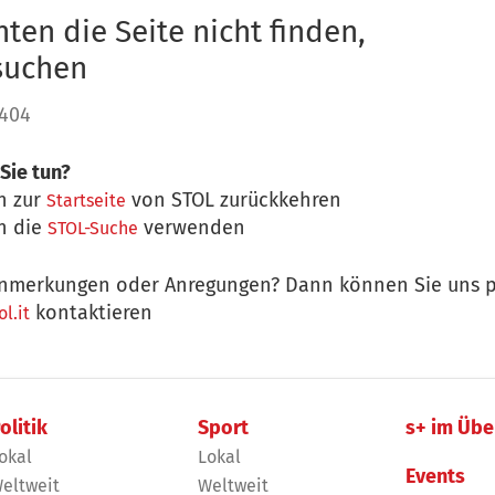
ten die Seite nicht finden,
 suchen
 404
Sie tun?
n zur
von STOL zurückkehren
Startseite
n die
verwenden
STOL-Suche
nmerkungen oder Anregungen? Dann können Sie uns p
kontaktieren
l.it
olitik
Sport
s+ im Übe
okal
Lokal
Events
eltweit
Weltweit