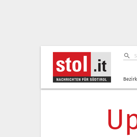
Bezir
Up