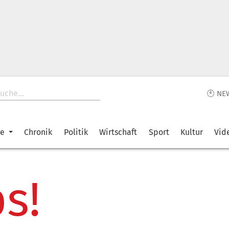
🕙 NE
ke
Chronik
Politik
Wirtschaft
Sport
Kultur
Vid
s!