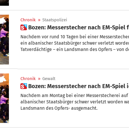
Chronik
»
Staatspolizei
 Bozen: Messerstecher nach EM-Spie
Nachdem vor rund 10 Tagen bei einer Messerstecher
ein albanischer Staatsbürger schwer verletzt worde
Tatverdächtige – ein Landsmann des Opfers – von der Staatspolizei festgenommen.
Er muss sich nun vor Gericht verantworten. Außerde
seine Ausweisung an.
Chronik
»
Gewalt
 Bozen: Messerstecher nach EM-Spiel i
Nachdem am Montag bei einer Messerstecherei auf 
albanischer Staatsbürger schwer verletzt worden wa
Landsmann des Opfers- ausgemacht.