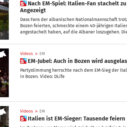
 Nach EM-Spiel: Italien-Fan stachelt zu Gewalt gegen Albaner auf –
Angezeigt
Dass Fans der albanischen Nationalmannschaft trotz
Bozen feierten, schmeckte einem 40-jährigen Italien
angestachelt haben, auf die Albaner loszugehen. Die
einschreiten.
Videos
»
EM
 EM-Jubel: Auch in Bozen wird ausgela
Partystimmung herrschte nach dem EM-Sieg der ita
in Bozen. Video: DLife
Videos
»
EM
 Italien ist EM-Sieger: Tausende feier