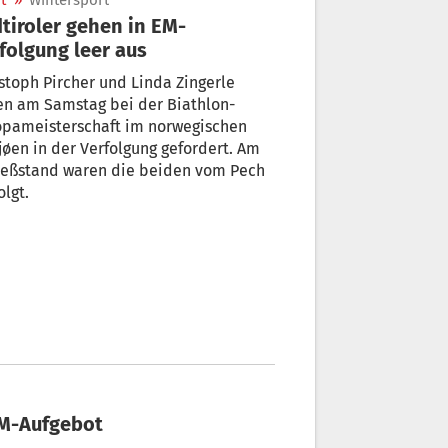
t
»
Wintersport
tiroler gehen in EM-
folgung leer aus
stoph Pircher und Linda Zingerle
en am Samstag bei der Biathlon-
opameisterschaft im norwegischen
jøen in der Verfolgung gefordert. Am
ießstand waren die beiden vom Pech
olgt.
 EM-Aufgebot