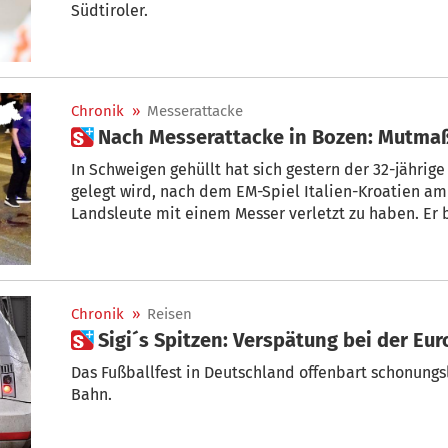
Südtiroler.
Chronik
»
Messerattacke
 Nach Messerattacke in Bozen: Mutma
In Schweigen gehüllt hat sich gestern der 32-jährige M.D. aus Albanien, dem zur Las
gelegt wird, nach dem EM-Spiel Italien-Kroatien am Bozne
Landsleute mit einem Messer verletzt zu haben. Er b
Gefängnis.
Chronik
»
Reisen
 Sigi´s Spitzen: Verspätung bei der E
Das Fußballfest in Deutschland offenbart schonungs
Bahn.