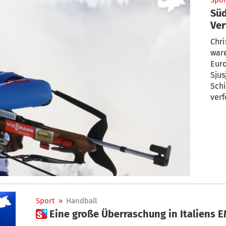
Spor
Süd
Ver
Chri
war
Eur
Sjus
Sch
verf
Sport
»
Handball
 Eine große Überraschung in Italiens