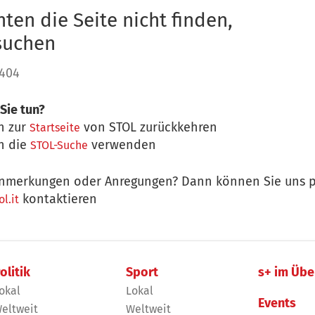
ten die Seite nicht finden,
 suchen
 404
Sie tun?
n zur
von STOL zurückkehren
Startseite
n die
verwenden
STOL-Suche
nmerkungen oder Anregungen? Dann können Sie uns p
kontaktieren
l.it
olitik
Sport
s+ im Übe
okal
Lokal
Events
eltweit
Weltweit