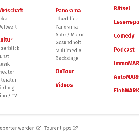
Rätsel
irtschaft
Panorama
okal
Überblick
Leserrepo
eltweit
Panorama
Auto / Motor
Comedy
ultur
Gesundheit
berblick
Podcast
Multimedia
unst
Backstage
ImmoMAR
usik
OnTour
heater
AutoMAR
iteratur
Videos
ildung
FlohMAR
ino / TV
reporter werden
Tourentipps