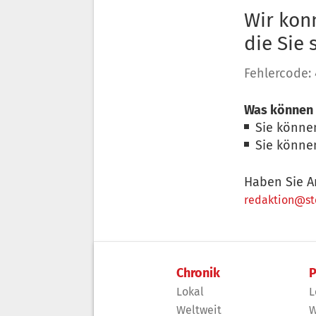
Wir konn
die Sie
Fehlercode:
Was können 
Sie könne
Sie könne
Haben Sie A
redaktion@sto
Chronik
P
Lokal
L
Weltweit
W