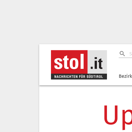
Bezir
Up