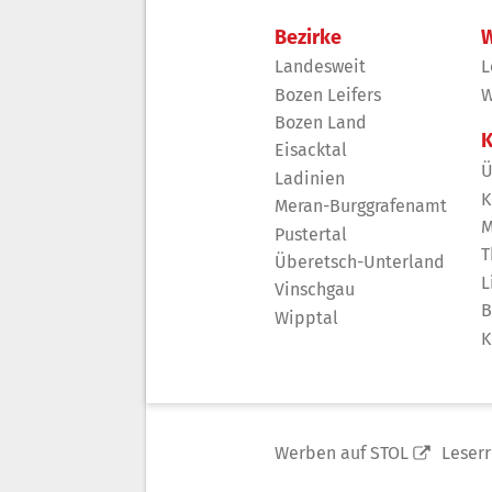
Bezirke
W
Landesweit
L
Bozen Leifers
W
Bozen Land
K
Eisacktal
Ü
Ladinien
K
Meran-Burggrafenamt
M
Pustertal
T
Überetsch-Unterland
L
Vinschgau
B
Wipptal
K
Werben auf STOL
Leser