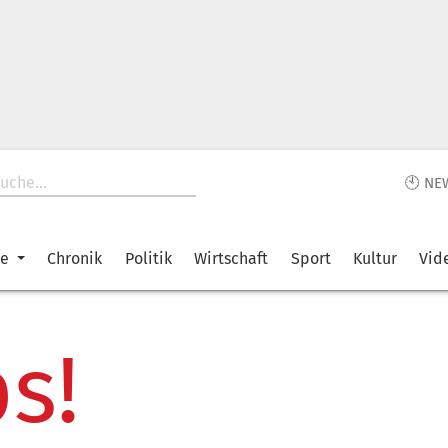
🕙 NE
ke
Chronik
Politik
Wirtschaft
Sport
Kultur
Vid
s!