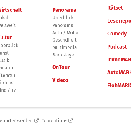
Rätsel
irtschaft
Panorama
okal
Überblick
Leserrepo
eltweit
Panorama
Auto / Motor
Comedy
ultur
Gesundheit
berblick
Podcast
Multimedia
unst
Backstage
ImmoMAR
usik
OnTour
heater
AutoMAR
iteratur
Videos
ildung
FlohMAR
ino / TV
reporter werden
Tourentipps