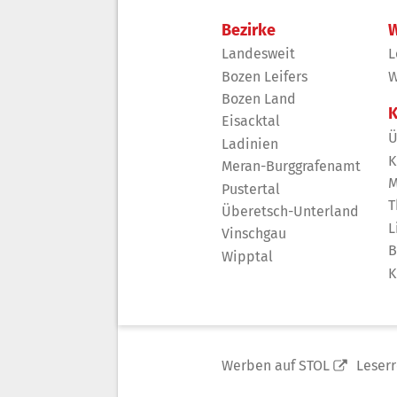
Bezirke
W
Landesweit
L
Bozen Leifers
W
Bozen Land
K
Eisacktal
Ü
Ladinien
K
Meran-Burggrafenamt
M
Pustertal
T
Überetsch-Unterland
L
Vinschgau
B
Wipptal
K
Werben auf STOL
Leser