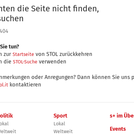
ten die Seite nicht finden,
 suchen
 404
Sie tun?
n zur
von STOL zurückkehren
Startseite
n die
verwenden
STOL-Suche
nmerkungen oder Anregungen? Dann können Sie uns p
kontaktieren
l.it
olitik
Sport
s+ im Übe
okal
Lokal
Events
eltweit
Weltweit