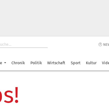
🕙 NE
ke
Chronik
Politik
Wirtschaft
Sport
Kultur
Vid
s!