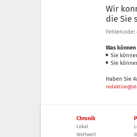
Wir konn
die Sie
Fehlercode:
Was können 
Sie könne
Sie könne
Haben Sie A
redaktion@sto
Chronik
P
Lokal
L
Weltweit
W