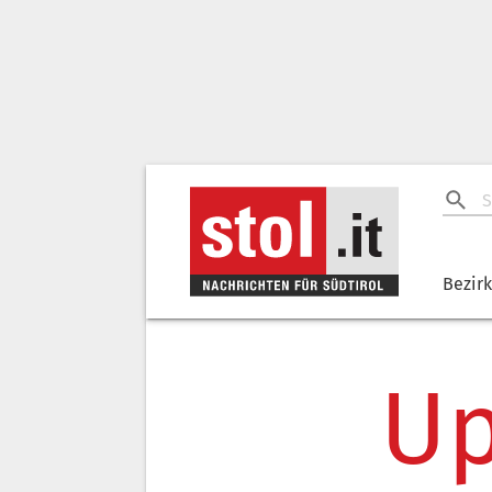
Bezir
Up