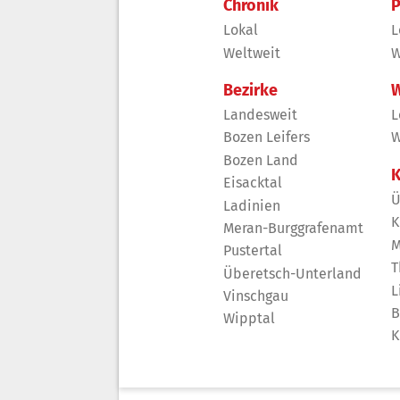
Chronik
P
Lokal
L
Weltweit
W
Bezirke
W
Landesweit
L
Bozen Leifers
W
Bozen Land
K
Eisacktal
Ü
Ladinien
K
Meran-Burggrafenamt
M
Pustertal
T
Überetsch-Unterland
L
Vinschgau
B
Wipptal
K