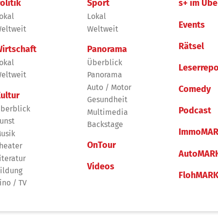
olitik
Sport
s+ im Übe
okal
Lokal
Events
eltweit
Weltweit
Rätsel
irtschaft
Panorama
okal
Überblick
Leserrepo
eltweit
Panorama
Auto / Motor
Comedy
ultur
Gesundheit
berblick
Podcast
Multimedia
unst
Backstage
ImmoMAR
usik
OnTour
heater
AutoMAR
iteratur
Videos
ildung
FlohMAR
ino / TV