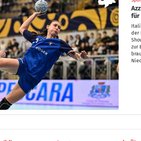
Spor
Azz
für
Ita
der 
Sho
zur 
brau
Nied