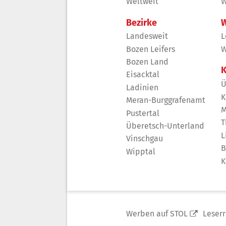
Weltweit
W
Bezirke
W
Landesweit
L
Bozen Leifers
W
Bozen Land
K
Eisacktal
Ü
Ladinien
K
Meran-Burggrafenamt
M
Pustertal
T
Überetsch-Unterland
L
Vinschgau
B
Wipptal
K
Werben auf STOL
Leser