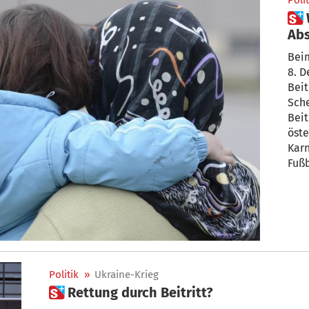
Polit
 Wie sich Österreich selbst ins
Abs
Beim
8. D
Beit
Sch
Beit
öste
Karn
Fußb
Gün
Politik
»
Ukraine-Krieg
 Rettung durch Beitritt?