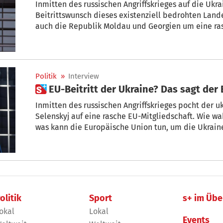
Inmitten des russischen Angriffskrieges auf die Ukr
Beitrittswunsch dieses existenziell bedrohten Lande
auch die Republik Moldau und Georgien um eine ras
+Von Bernd Posselt
Politik
»
Interview
 EU-Beitritt der Ukraine? Das sagt de
Inmitten des russischen Angriffskrieges pocht der 
Selenskyj auf eine rasche EU-Mitgliedschaft. Wie wa
was kann die Europäische Union tun, um die Ukraine
Europarechtsexperten Walter Obwexer nachgefragt.
olitik
Sport
s+ im Übe
okal
Lokal
Events