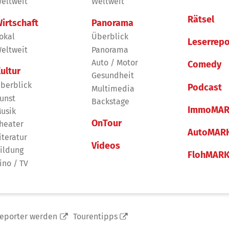
eltweit
Weltweit
Rätsel
irtschaft
Panorama
okal
Überblick
Leserrepo
eltweit
Panorama
Auto / Motor
Comedy
ultur
Gesundheit
berblick
Podcast
Multimedia
unst
Backstage
ImmoMAR
usik
OnTour
heater
AutoMAR
iteratur
Videos
ildung
FlohMAR
ino / TV
reporter werden
Tourentipps