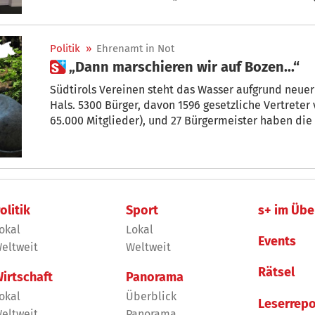
über 5300 Unterschriften und ein verbandsübergrei
Politik
»
Ehrenamt in Not
 „Dann marschieren wir auf Bozen...“
Südtirols Vereinen steht das Wasser aufgrund neuer
Hals. 5300 Bürger, davon 1596 gesetzliche Vertreter 
65.000 Mitglieder), und 27 Bürgermeister haben die
unterzeichnet. + von Barbara Varesco
olitik
Sport
s+ im Übe
okal
Lokal
Events
eltweit
Weltweit
Rätsel
irtschaft
Panorama
okal
Überblick
Leserrepo
eltweit
Panorama