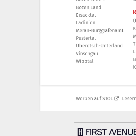
Bozen Land
K
Eisacktal
Ü
Ladinien
K
Meran-Burggrafenamt
M
Pustertal
T
Überetsch-Unterland
L
Vinschgau
B
Wipptal
K
Werben auf STOL
Leser