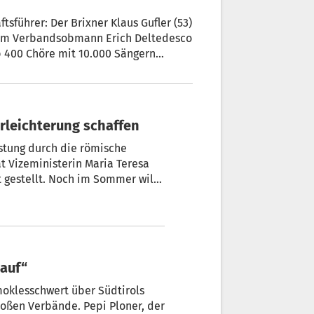
sführer: Der Brixner Klaus Gufler (53)
 um Verbandsobmann Erich Deltedesco
p 400 Chöre mit 10.000 Sängern
be bedeutet für mich die richtige
r. Für die Vereinswelt ist der
s ein besonders herausfordernder.
Erleichterung schaffen
astung durch die römische
t Vizeministerin Maria Teresa
t gestellt. Noch im Sommer will
 auf“
moklesschwert über Südtirols
roßen Verbände. Pepi Ploner, der