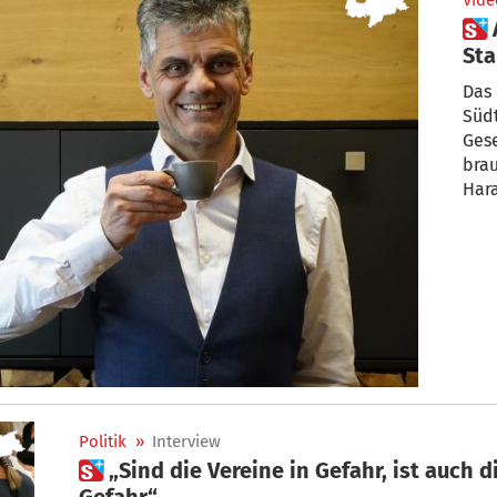
Vide
 Auf einen Espresso mit Harald
Sta
Das
Südt
Gese
brau
Hara
Politik
»
Interview
 „Sind die Vereine in Gefahr, ist auch die Kultur des Landes in
Gefahr“