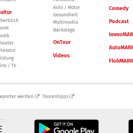
Auto / Motor
Comedy
ultur
Gesundheit
berblick
Podcast
Multimedia
unst
Backstage
ImmoMAR
usik
OnTour
heater
AutoMAR
iteratur
Videos
ildung
FlohMAR
ino / TV
reporter werden
Tourentipps