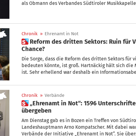
als Obmann des Verbandes Südtiroler Musikkapellen
mit STOL über das Problem gesprochen.
Chronik
»
Ehrenamt in Not
 Reform des dritten Sektors: Ruin für Vereine – oder doch eine
Chance?
Die Sorge, dass die Reform des dritten Sektors für viele Südtiroler Vereine d
bedeuten könnte, ist groß. Hartnäckig hält sich die
ist. Sehr erhellend war deshalb ein Informationsab
Chronik
»
Verbände
 „Ehrenamt in Not“: 1596 Unterschriften von Vereinsobleuten
übergeben
Am Dienstag gab es in Bozen ein Treffen von Südtir
Landeshauptmann Arno Kompatscher. Mit dabei war 
Verbände der Initiative „Ehrenamt in Not“. Sie 