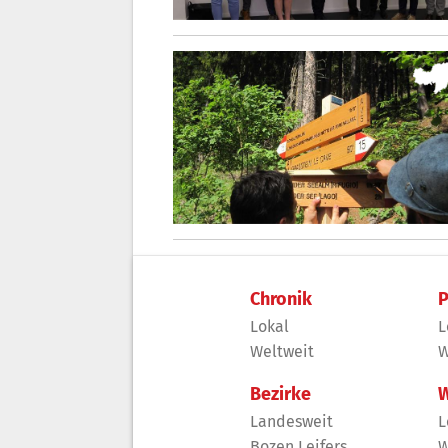
Chronik
P
Lokal
L
Weltweit
W
Bezirke
W
Landesweit
L
Bozen Leifers
W