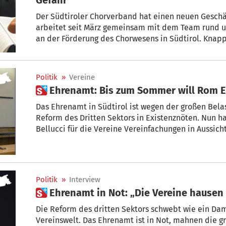
Der Südtiroler Chorverband hat einen neuen Geschäft
arbeitet seit März gemeinsam mit dem Team rund
an der Förderung des Chorwesens in Südtirol. Knap
gehören dem Verband an. „Die Übernahme der Aufga
Herausforderung zum richtigen Zeitpunkt“, sagt Gufle
Zeitpunkt angesichts der Reform des Dritten Sektor
Politik
»
Vereine
 Ehrenamt: Bis zum Sommer will Rom 
Das Ehrenamt in Südtirol ist wegen der großen Bel
Reform des Dritten Sektors in Existenznöten. Nun ha
Bellucci für die Vereine Vereinfachungen in Aussich
Rom ein Dekret auf den Weg bringen.
Politik
»
Interview
 Ehrenamt in Not: „Die Vereine hausen
Die Reform des dritten Sektors schwebt wie ein Da
Vereinswelt. Das Ehrenamt ist in Not, mahnen die g