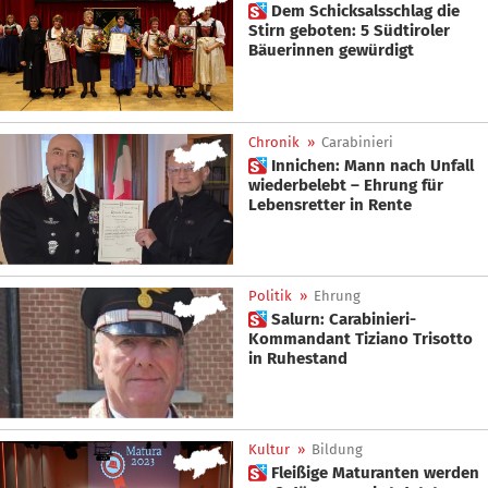
 Dem Schicksalsschlag die
Stirn geboten: 5 Südtiroler
Bäuerinnen gewürdigt
Chronik
»
Carabinieri
 Innichen: Mann nach Unfall
wiederbelebt – Ehrung für
Lebensretter in Rente
Politik
»
Ehrung
 Salurn: Carabinieri-
Kommandant Tiziano Trisotto
in Ruhestand
Kultur
»
Bildung
 Fleißige Maturanten werden