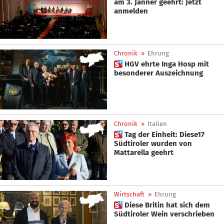
am 3. Jänner geehrt: Jetzt
anmelden
Chronik
»
Ehrung
 HGV ehrte Inga Hosp mit
besonderer Auszeichnung
Chronik
»
Italien
 Tag der Einheit: Diese17
Südtiroler wurden von
Mattarella geehrt
Wirtschaft
»
Ehrung
 Diese Britin hat sich dem
Südtiroler Wein verschrieben