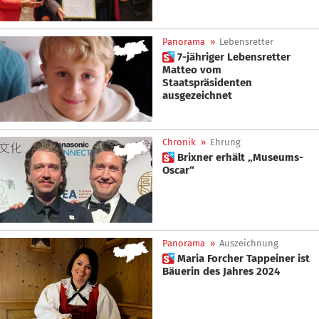
Panorama
»
Lebensretter
 7-jähriger Lebensretter
Matteo vom
Staatspräsidenten
ausgezeichnet
Chronik
»
Ehrung
 Brixner erhält „Museums-
Oscar“
Panorama
»
Auszeichnung
 Maria Forcher Tappeiner ist
Bäuerin des Jahres 2024