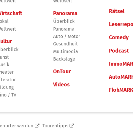
eltweit
Weltweit
Rätsel
irtschaft
Panorama
okal
Überblick
Leserrepo
eltweit
Panorama
Auto / Motor
Comedy
ultur
Gesundheit
berblick
Podcast
Multimedia
unst
Backstage
ImmoMAR
usik
OnTour
heater
AutoMAR
iteratur
Videos
ildung
FlohMAR
ino / TV
reporter werden
Tourentipps