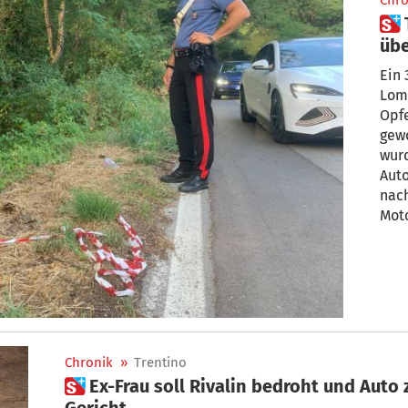
Chro
 Tödlicher Irrtum: Mann
übe
Un
Ein 
Lomb
Opfe
gew
wurd
Auto
nac
Moto
mutm
den 
geh
Chronik
»
Trentino
 Ex-Frau soll Rivalin bedroht und Auto zerstört haben: Fall vor
Gericht