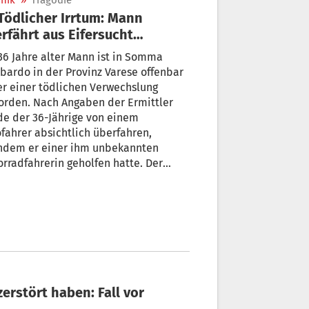
nik
»
Tragödie
rfährt aus Eifersucht
schuldigen
36 Jahre alter Mann ist in Somma
ardo in der Provinz Varese offenbar
r einer tödlichen Verwechslung
orden. Nach Angaben der Ermittler
e der 36-Jährige von einem
fahrer absichtlich überfahren,
hdem er einer ihm unbekannten
rradfahrerin geholfen hatte. Der
aßliche Täter soll ihn irrtümlich für
neuen Partner seiner Ex-Freundin
alten haben.