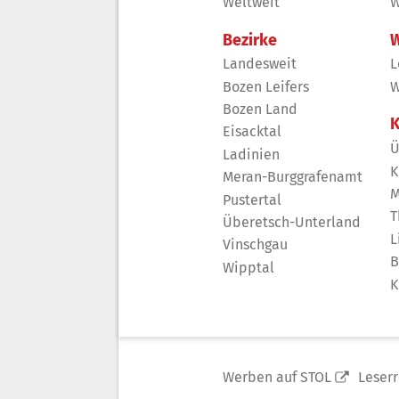
Weltweit
W
Bezirke
W
Landesweit
L
Bozen Leifers
W
Bozen Land
K
Eisacktal
Ü
Ladinien
K
Meran-Burggrafenamt
M
Pustertal
T
Überetsch-Unterland
L
Vinschgau
B
Wipptal
K
Werben auf STOL
Leser