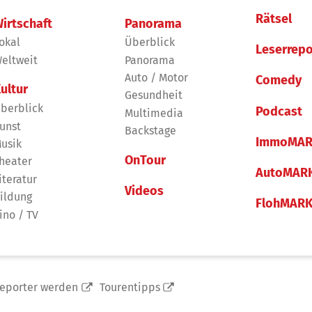
Rätsel
irtschaft
Panorama
okal
Überblick
Leserrepo
eltweit
Panorama
Auto / Motor
Comedy
ultur
Gesundheit
berblick
Podcast
Multimedia
unst
Backstage
ImmoMAR
usik
OnTour
heater
AutoMAR
iteratur
Videos
ildung
FlohMAR
ino / TV
reporter werden
Tourentipps