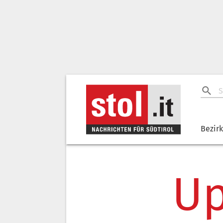
Bezir
Up