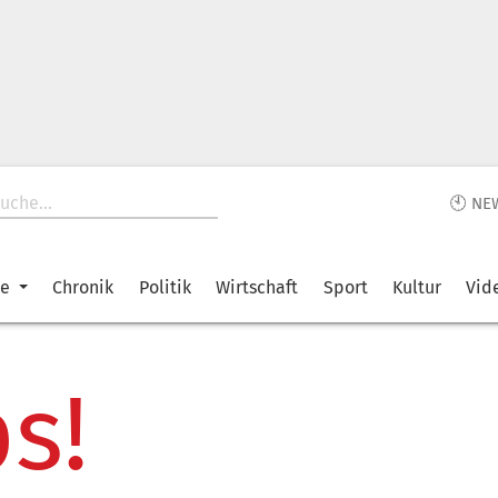
🕙 NE
ke
Chronik
Politik
Wirtschaft
Sport
Kultur
Vid
s!