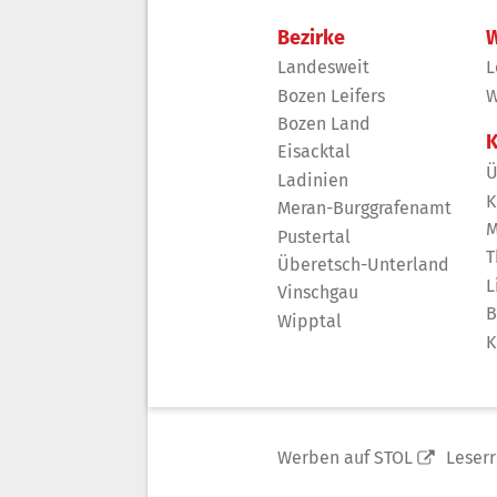
Bezirke
W
Landesweit
L
Bozen Leifers
W
Bozen Land
K
Eisacktal
Ü
Ladinien
K
Meran-Burggrafenamt
M
Pustertal
T
Überetsch-Unterland
L
Vinschgau
B
Wipptal
K
Werben auf STOL
Leser