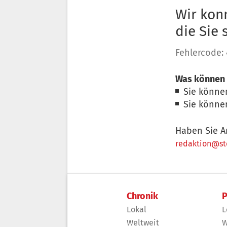
Wir konn
die Sie
Fehlercode:
Was können 
Sie könne
Sie könne
Haben Sie A
redaktion@sto
Chronik
P
Lokal
L
Weltweit
W