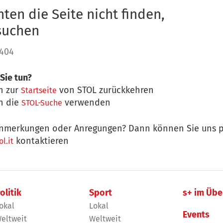
ten die Seite nicht finden,
 suchen
 404
Sie tun?
n zur
von STOL zurückkehren
Startseite
n die
verwenden
STOL-Suche
nmerkungen oder Anregungen? Dann können Sie uns p
kontaktieren
l.it
olitik
Sport
s+ im Übe
okal
Lokal
Events
eltweit
Weltweit