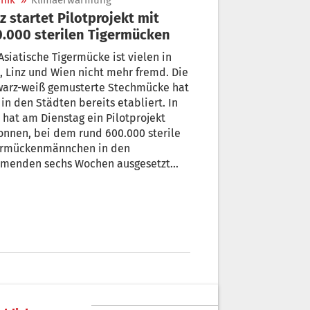
nik
»
Klimaerwärmung
z startet Pilotprojekt mit
.000 sterilen Tigermücken
Asiatische Tigermücke ist vielen in
, Linz und Wien nicht mehr fremd. Die
warz-weiß gemusterte Stechmücke hat
 in den Städten bereits etabliert. In
 hat am Dienstag ein Pilotprojekt
nnen, bei dem rund 600.000 sterile
ermückenmännchen in den
menden sechs Wochen ausgesetzt
en. Sie sollen die blutsaugenden
chen begatten, allerdings schlüpft
diesen Eiern kein Nachwuchs. Mit
ektergebnissen ist frühestens im
ber zu rechnen.