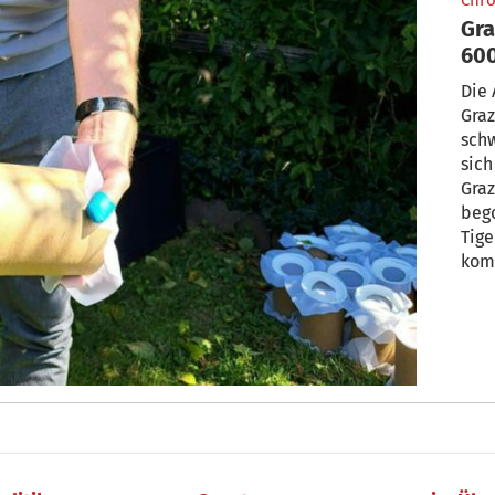
Chro
Gra
600
Die 
Graz
sch
sich
Graz
bego
Tig
kom
werd
Weib
aus 
Proj
Okto