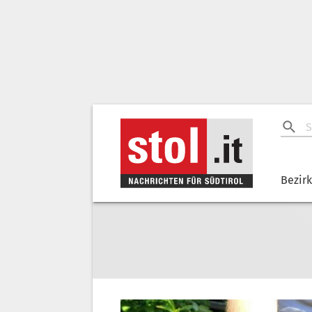
Bezir