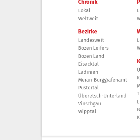
Chronik
P
Lokal
L
Weltweit
W
Bezirke
W
Landesweit
L
Bozen Leifers
W
Bozen Land
K
Eisacktal
Ü
Ladinien
K
Meran-Burggrafenamt
M
Pustertal
T
Überetsch-Unterland
L
Vinschgau
B
Wipptal
K