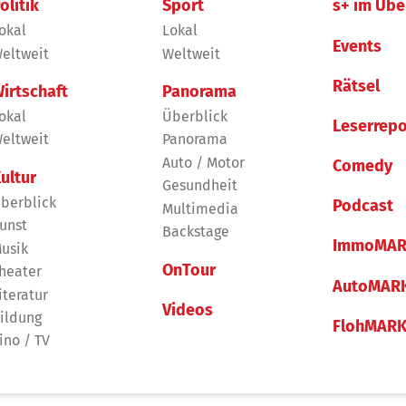
olitik
Sport
s+ im Übe
okal
Lokal
Events
eltweit
Weltweit
Rätsel
irtschaft
Panorama
okal
Überblick
Leserrepo
eltweit
Panorama
Auto / Motor
Comedy
ultur
Gesundheit
berblick
Podcast
Multimedia
unst
Backstage
ImmoMAR
usik
OnTour
heater
AutoMAR
iteratur
Videos
ildung
FlohMAR
ino / TV