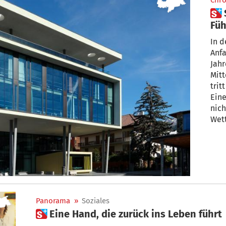
Chro
 Stadtbibliothek nach
Füh
Lei
In d
Anfa
Jahr
Mitt
trit
Eine
nich
Wett
Panorama
»
Soziales
 Eine Hand, die zurück ins Leben führt