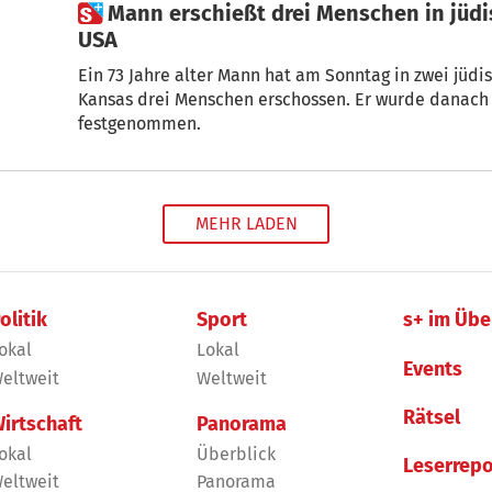
 Mann erschießt drei Menschen in jüdischen Einrichtungen in den
USA
Ein 73 Jahre alter Mann hat am Sonntag in zwei jüd
Kansas drei Menschen erschossen. Er wurde danach 
festgenommen.
MEHR LADEN
olitik
Sport
s+ im Übe
okal
Lokal
Events
eltweit
Weltweit
Rätsel
irtschaft
Panorama
okal
Überblick
Leserrepo
eltweit
Panorama