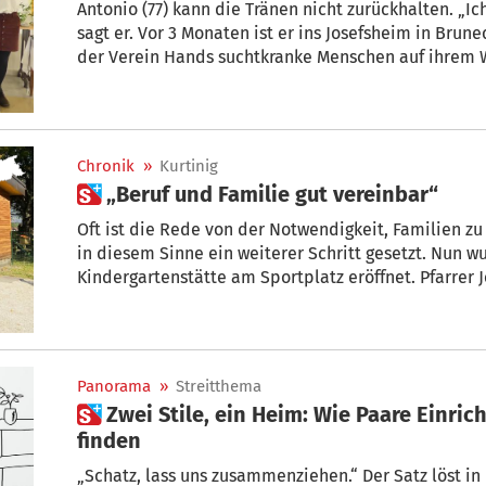
Antonio (77) kann die Tränen nicht zurückhalten. „Ich
sagt er. Vor 3 Monaten ist er ins Josefsheim in Bruneck gekommen, wo seit Jahresbeginn
der Verein Hands suchtkranke Menschen auf ihrem 
Wiedereingliederung begleitet.
Chronik
»
Kurtinig
 „Beruf und Familie gut vereinbar“
Oft ist die Rede von der Notwendigkeit, Familien zu
in diesem Sinne ein weiterer Schritt gesetzt. Nun w
Kindergartenstätte am Sportplatz eröffnet. Pfarrer Josef Augsten nahm die Segnung
vor.
Panorama
»
Streitthema
 Zwei Stile, ein Heim: Wie Paare Einrichtungs-Kompromisse
finden
„Schatz, lass uns zusammenziehen.“ Der Satz löst in