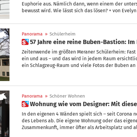
Euphorie aus. Nämlich dann, wenn einem der unte
bewusst wird. Wie lässt sich das lösen? + von Evely
Panorama
»
Schülerheim
 57 Jahre eine reine Buben-Bastion: Im 
Zeitenwende im größten Meraner Schülerheim: Fast 6 Jahr
ein und aus – und das wird in jedem Raum ersichtlic
ein Schlagzeug-Raum und viele Fotos der Buben an den Wänden. Ab Herbst wird dort
aber alles anders. +von Luise Malfertheiner
Panorama
»
Schöner Wohnen
 Wohnung wie vom Designer: Mit diese
In den eigenen 4 Wänden spielt sich – seit Corona no
des Lebens ab. Die eigene Wohnung oder das eigene 
Zusammenkunft, immer öfter als Arbeitsplatz und a
dienen. Doch muss schön immer teuer und unpraktisc