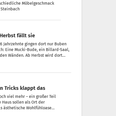
rschiedliche Möbelgeschmack
n Steinbach
Herbst fällt sie
zehnte gingen dort nur Buben
h: Eine Mucki-Bude, ein Billard-Saal,
n Tricks klappt das
ch viel mehr – ein großer Teil
Haus sollen als Ort der
ls ästhetische Wohlfühloase
h sein? Nein, sagen die Profis