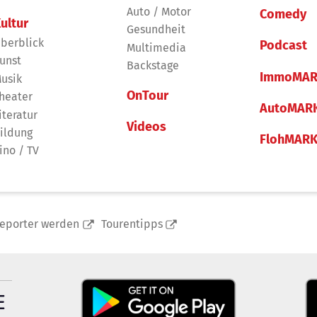
Auto / Motor
Comedy
ultur
Gesundheit
berblick
Podcast
Multimedia
unst
Backstage
ImmoMAR
usik
OnTour
heater
AutoMAR
iteratur
Videos
ildung
FlohMAR
ino / TV
reporter werden
Tourentipps