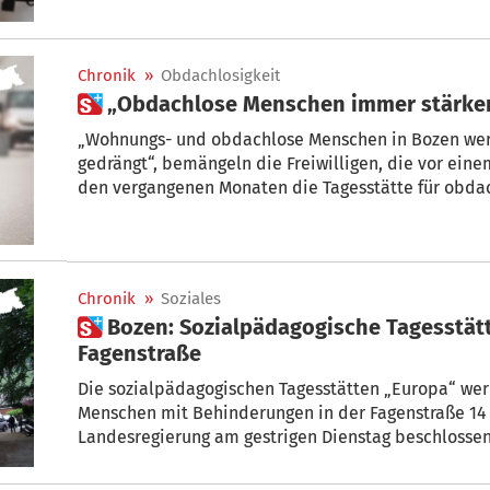
von „Wohnatelier Meran“ und erklären, wie es geht.
Chronik
»
Obdachlosigkeit
 „Obdachlose Menschen immer stärke
„Wohnungs- und obdachlose Menschen in Bozen we
gedrängt“, bemängeln die Freiwilligen, die vor eine
den vergangenen Monaten die Tagesstätte für obda
Pfarrheim geführt haben, in einer Aussendung.
Chronik
»
Soziales
 Bozen: Sozialpädagogische Tagesstätten übersiedeln in
Fagenstraße
Die sozialpädagogischen Tagesstätten „Europa“ wer
Menschen mit Behinderungen in der Fagenstraße 14 
Landesregierung am gestrigen Dienstag beschlossen