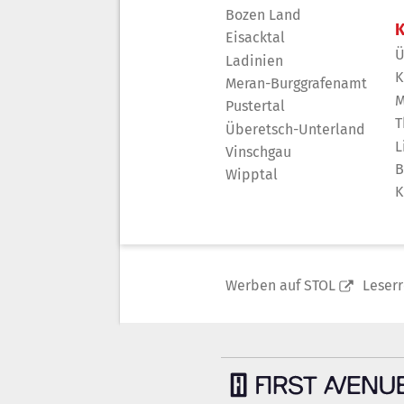
Bozen Land
K
Eisacktal
Ü
Ladinien
K
Meran-Burggrafenamt
M
Pustertal
T
Überetsch-Unterland
L
Vinschgau
B
Wipptal
K
Werben auf STOL
Leser