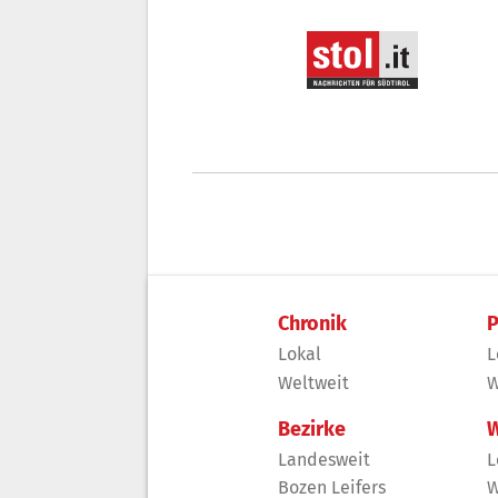
Chronik
P
Lokal
L
Weltweit
W
Bezirke
W
Landesweit
L
Bozen Leifers
W