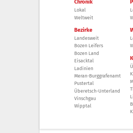
Chronik
P
Lokal
L
Weltweit
W
Bezirke
W
Landesweit
L
Bozen Leifers
W
Bozen Land
K
Eisacktal
Ü
Ladinien
K
Meran-Burggrafenamt
M
Pustertal
T
Überetsch-Unterland
L
Vinschgau
B
Wipptal
K