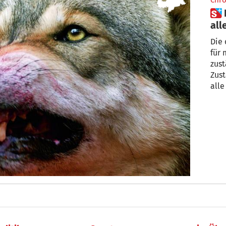
Chro
 Einsatzgruppe Bär ist nun für
all
Die 
für 
zust
Zust
alle