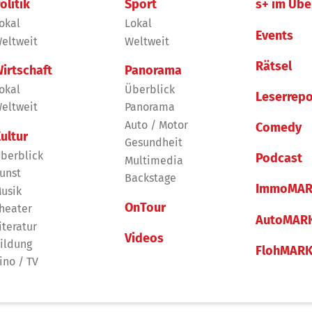
olitik
Sport
s+ im Übe
okal
Lokal
Events
eltweit
Weltweit
Rätsel
irtschaft
Panorama
okal
Überblick
Leserrepo
eltweit
Panorama
Auto / Motor
Comedy
ultur
Gesundheit
berblick
Podcast
Multimedia
unst
Backstage
ImmoMAR
usik
OnTour
heater
AutoMAR
iteratur
Videos
ildung
FlohMAR
ino / TV