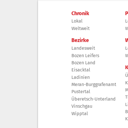
Chronik
P
Lokal
L
Weltweit
W
Bezirke
W
Landesweit
L
Bozen Leifers
W
Bozen Land
K
Eisacktal
Ü
Ladinien
K
Meran-Burggrafenamt
M
Pustertal
T
Überetsch-Unterland
L
Vinschgau
B
Wipptal
K