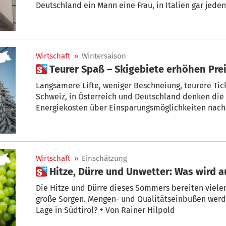
Deutschland ein Mann eine Frau, in Italien gar jede
Psychiaterin Dr. Sigrid Lun beschäftigt diese Frage.
Wirtschaft
»
Wintersaison
 Teurer Spaß – Skigebiete erhöhen Pre
Langsamere Lifte, weniger Beschneiung, teurere Tick
Schweiz, in Österreich und Deutschland denken die
Energiekosten über Einsparungsmöglichkeiten nach. 
Seilbahnbetreiber für den Winter? Und um wie viel 
Wirtschaft
»
Einschätzung
 Hitze, Dürre und Unwetter: Was wird 
Die Hitze und Dürre dieses Sommers bereiten viele
große Sorgen. Mengen- und Qualitätseinbußen werde
Lage in Südtirol? + Von Rainer Hilpold