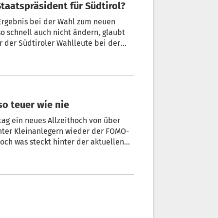
Staatspräsident für Südtirol?
Ergebnis bei der Wahl zum neuen
so schnell auch nicht ändern, glaubt
 der Südtiroler Wahlleute bei der
n Kandidaten für die Nachfolge von
ten? Eine Einschätzung.
 so teuer wie nie
ag ein neues Allzeithoch von über
 unter Kleinanlegern wieder der FOMO-
Doch was steckt hinter der aktuellen
kfurt School of Finance &Management
r bekennende Südtirol-Freund gilt
r Bitcoin und die Kryptowelt. + Von