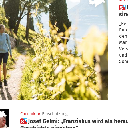
Wirt
 Krieg und Energiekrise: Wie
sind
To
„Kei
Euro
den 
Manf
Vers
und 
Som
Chronik
»
Einschätzung
 Josef Gelmi: „Franziskus wird als herausragender Papst in die
Geschichte eingehen“