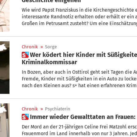
Wie wird Papst Franziskus in die Kirchengeschichte 
interessante Randnotiz erhalten oder erhält er ein 
Großen im Petrusamt zusteht? Um eine Einschätzung
Brixner Kirchenhistoriker Josef Gelmi gebeten, der 
Papstgeschichte gilt.
Chronik
»
Sorge
 Wer ködert hier Kinder mit Süßigkeiten? Das sagt der
Kriminalkommissar
In Bozen, aber auch in Osttirol geht seit Tagen die
Fremde, Kinder mit Süßigkeiten in ein Auto zu locken. Wer streckt hier seine Finger
nach den Kleinen aus? s+ hat einen erfahrenen Kr
Einschätzung gebeten: Alexander Zelger, langjährig
Kriminalpolizei in Bozen.
Chronik
»
Psychiaterin
 Immer wieder Gewalttaten an Frauen
Der Mord an der 21-jährigen Celine Frei Matzohl ersch
Frauenmord im Land innerhalb von nur 3 Jahren. Jede