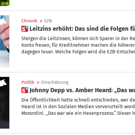
Chronik
»
EZB
 Leitzins erhöht: Das sind die Folgen f
Steigen die Leitzinsen, können sich Sparer in der R
Konto freuen, für Kreditnehmer machen die höheren
dagegen teuer. Welche Folgen wird die EZB-Entscheidung für Südtirols Sparer
haben?
Politik
»
Einschätzung
 Johnny Depp vs. Amber Heard: „Das w
Die Öffentlichkeit hatte schnell entschieden, wer 
Heard ist in den Sozialen Medien vorverurteilt word
Morandini. „Das war wie ein Hexenprozess.“ Dieser h
Gewalt erleben: „Es besteht das Risiko, dass nun we
Anzeige bringen.“