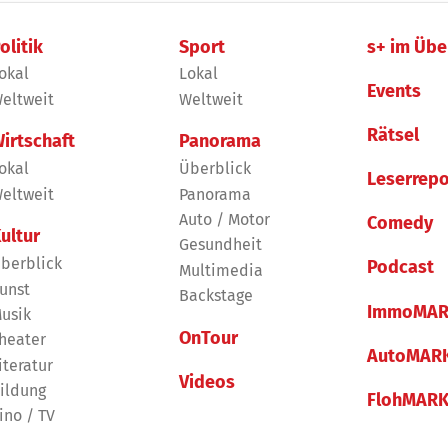
olitik
Sport
s+ im Übe
okal
Lokal
Events
eltweit
Weltweit
Rätsel
irtschaft
Panorama
okal
Überblick
Leserrepo
eltweit
Panorama
Auto / Motor
Comedy
ultur
Gesundheit
berblick
Podcast
Multimedia
unst
Backstage
ImmoMAR
usik
OnTour
heater
AutoMAR
iteratur
Videos
ildung
FlohMAR
ino / TV