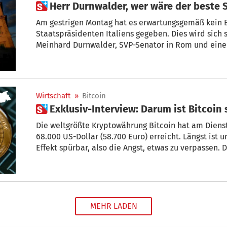
 Herr Durnwalder, wer wäre der beste 
Am gestrigen Montag hat es erwartungsgemäß kein 
Staatspräsidenten Italiens gegeben. Dies wird sich 
Meinhard Durnwalder, SVP-Senator in Rom und einer
Wahl des neuen Präsidenten. Wer sind die heißeste
Sergio Mattarella und wer wäre für Südtirol am bes
Wirtschaft
»
Bitcoin
 Exklusiv-Interview: Darum ist Bitcoin
Die weltgrößte Kryptowährung Bitcoin hat am Dienst
68.000 US-Dollar (58.700 Euro) erreicht. Längst ist
Effekt spürbar, also die Angst, etwas zu verpassen. 
Kursrallye? Philipp Sandner, Professor an der Fran
gibt im Exklusiv-Interview seine Einschätzung ab. De
als einer der führenden internationalen Experten fü
Rainer Hilpold
MEHR LADEN