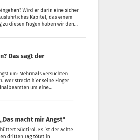
eingehen? Wird er darin eine sicher
ausführliches Kapitel, das einem
 zu diesen Fragen haben wir den
als einer der profundesten Kenner der
 Angst um: Mehrmals versuchten
iminalbeamten um eine
er Fahndungsleiter der
: „Das macht mir Angst“
üttert Südtirol. Es ist der achte
n dritten Tag tötet in