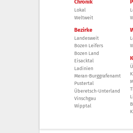
Chronik
P
Lokal
L
Weltweit
W
Bezirke
W
Landesweit
L
Bozen Leifers
W
Bozen Land
K
Eisacktal
Ü
Ladinien
K
Meran-Burggrafenamt
M
Pustertal
T
Überetsch-Unterland
L
Vinschgau
B
Wipptal
K