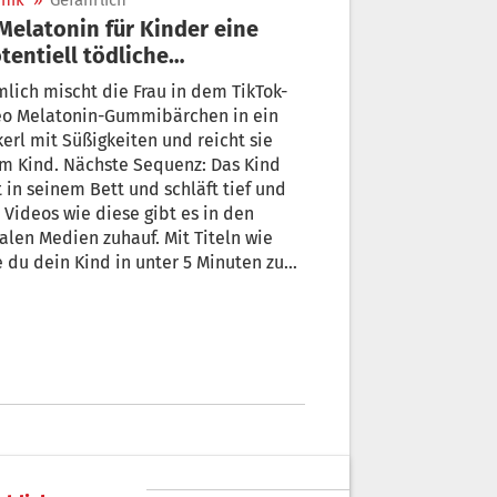
nik
»
Gefährlich
tentiell tödliche
schlafhilfe“
lich mischt die Frau in dem TikTok-
eo Melatonin-Gummibärchen in ein
erl mit Süßigkeiten und reicht sie
m Kind. Nächste Sequenz: Das Kind
t in seinem Bett und schläft tief und
. Videos wie diese gibt es in den
alen Medien zuhauf. Mit Titeln wie
 du dein Kind in unter 5 Minuten zum
afen bringst“ bewerben Eltern
rungsergänzungsmittel mit Melatonin
Wundermittel für Kinder, die einfach
t einschlafen wollen.