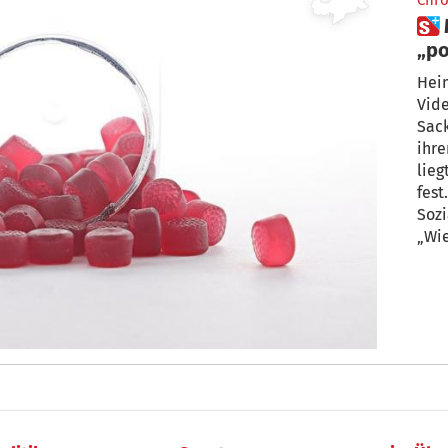
Chro
 Melatonin für Kinder eine
„po
Ein
Heim
Vid
Sack
ihre
lieg
fest
Sozi
„Wie
Schl
Nah
als 
nich