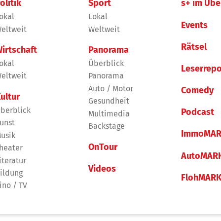
olitik
Sport
s+ im Übe
okal
Lokal
Events
eltweit
Weltweit
Rätsel
irtschaft
Panorama
okal
Überblick
Leserrepo
eltweit
Panorama
Auto / Motor
Comedy
ultur
Gesundheit
berblick
Podcast
Multimedia
unst
Backstage
ImmoMAR
usik
OnTour
heater
AutoMAR
iteratur
Videos
ildung
FlohMAR
ino / TV