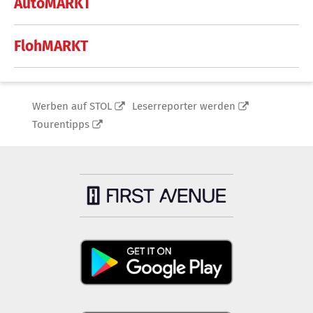
AutoMARKT
FlohMARKT
Werben auf STOL
Leserreporter werden
Tourentipps