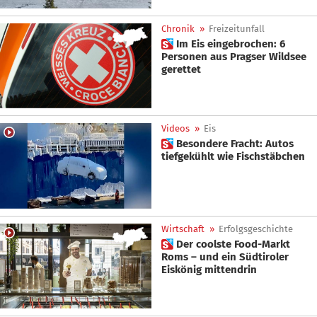
Chronik
»
Freizeitunfall
 Im Eis eingebrochen: 6
Personen aus Pragser Wildsee
gerettet
Videos
»
Eis
 Besondere Fracht: Autos
tiefgekühlt wie Fischstäbchen
Wirtschaft
»
Erfolgsgeschichte
 Der coolste Food-Markt
Roms – und ein Südtiroler
Eiskönig mittendrin