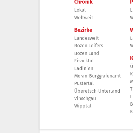
Chronik
P
Lokal
L
Weltweit
W
Bezirke
W
Landesweit
L
Bozen Leifers
W
Bozen Land
K
Eisacktal
Ü
Ladinien
K
Meran-Burggrafenamt
M
Pustertal
T
Überetsch-Unterland
L
Vinschgau
B
Wipptal
K