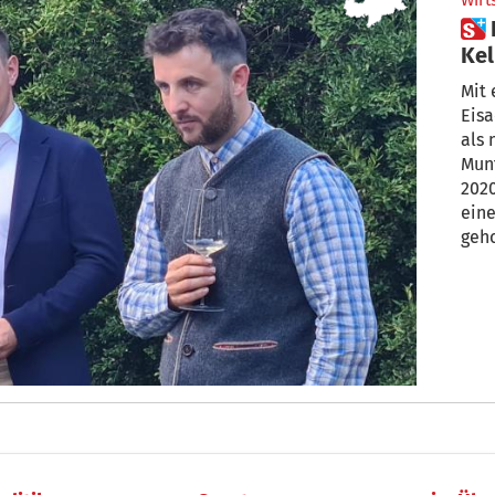
Wirt
 Eisacktaler Kellerei: Neuer
Kel
Mit 
Eisa
als 
Mun
2020
eine
geh