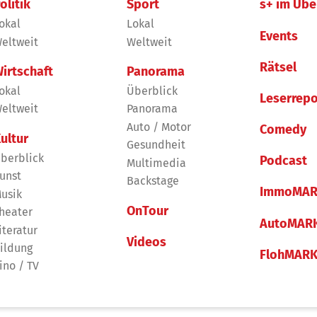
olitik
Sport
s+ im Übe
okal
Lokal
Events
eltweit
Weltweit
Rätsel
irtschaft
Panorama
okal
Überblick
Leserrepo
eltweit
Panorama
Auto / Motor
Comedy
ultur
Gesundheit
berblick
Podcast
Multimedia
unst
Backstage
ImmoMAR
usik
OnTour
heater
AutoMAR
iteratur
Videos
ildung
FlohMAR
ino / TV