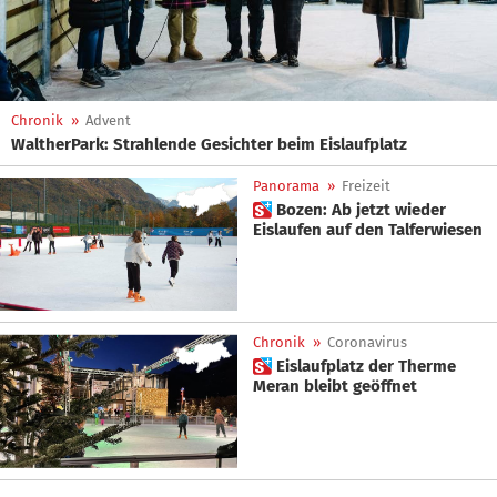
Chronik
»
Advent
WaltherPark: Strahlende Gesichter beim Eislaufplatz
Panorama
»
Freizeit
 Bozen: Ab jetzt wieder
Eislaufen auf den Talferwiesen
Chronik
»
Coronavirus
 Eislaufplatz der Therme
Meran bleibt geöffnet