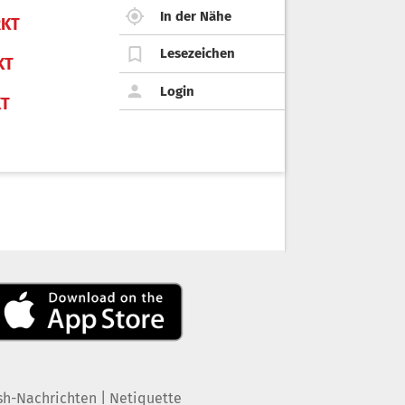
In der Nähe
KT
Lesezeichen
KT
Login
KT
|
sh-Nachrichten
Netiquette