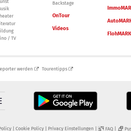
unst
Backstage
ImmoMAR
usik
OnTour
heater
AutoMAR
iteratur
Videos
ildung
FlohMAR
ino / TV
reporter werden
Tourentipps
Policy
|
Cookie Policy
|
Privacy Einstellungen
|
|
FAQ
Pu
2