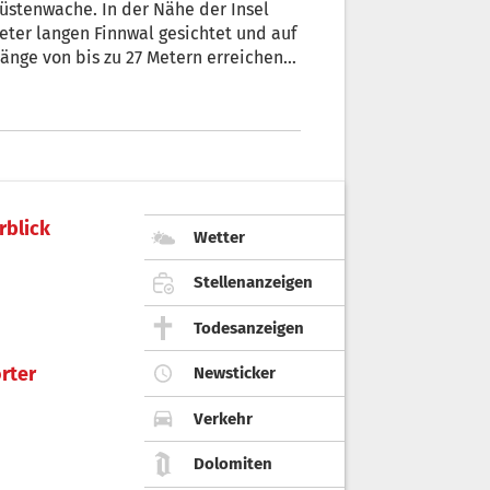
 Küstenwache. In der Nähe der Insel
ter langen Finnwal gesichtet und auf
änge von bis zu 27 Metern erreichen
in allen Ozeanen verbreitet, doch
e italienische Küstenwache erklärt
eit beachtliche Strecken zurücklegen.
von Santuario Pelagos in 5 bis 7
iet zwischen Sardinien und den Küsten
reichs. 1992 wurden noch 830 Finnwale
 werden. Das wird auf einen
rblick
Wetter
führt.
Stellenanzeigen
Todesanzeigen
rter
Newsticker
Verkehr
Dolomiten