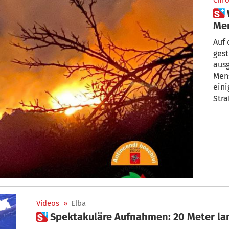
Chro
 Waldbrände auf Elba:
Men
Auf 
ges
ausg
Men
eini
Stra
Videos
»
Elba
 Spektakuläre Aufnahmen: 20 Meter la