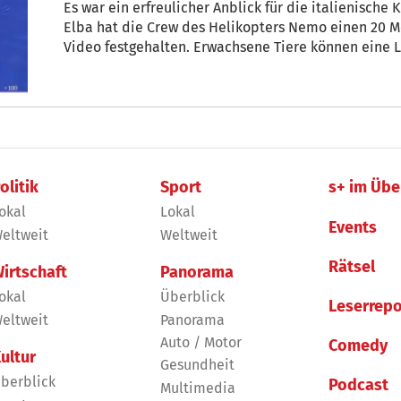
Es war ein erfreulicher Anblick für die italienische
Elba hat die Crew des Helikopters Nemo einen 20 Me
Video festgehalten. Erwachsene Tiere können eine L
und bis zu 70 Tonnen schwer werden. Finnwale sind 
Küstenregionen werden normalerweise gemieden. Di
auf Twitter, dass die Wale gerade zu dieser Jahresz
„Sie schwimmen von Lampedusa bis in die Gewässer 
Tagen.“ Dabei handelt es sich um ein Walschutzgeb
der Regionen Ligurien und Toskana, sowie Südfrank
gesichtet, 2008 konnte nur mehr ein Viertel gezählt
olitik
Sport
s+ im Übe
mangelhaften Schutz der Meeressäugetiere zurückge
okal
Lokal
Events
eltweit
Weltweit
Rätsel
irtschaft
Panorama
okal
Überblick
Leserrepo
eltweit
Panorama
Auto / Motor
Comedy
ultur
Gesundheit
berblick
Podcast
Multimedia