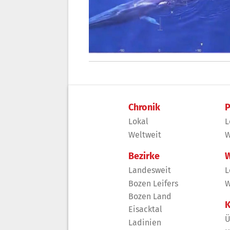
Chronik
P
Lokal
L
Weltweit
W
Bezirke
W
Landesweit
L
Bozen Leifers
W
Bozen Land
K
Eisacktal
Ü
Ladinien