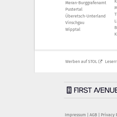
K
Meran-Burggrafenamt
M
Pustertal
T
Überetsch-Unterland
L
Vinschgau
B
Wipptal
K
Werben auf STOL
Leser
Impressum
|
AGB
|
Privacy 