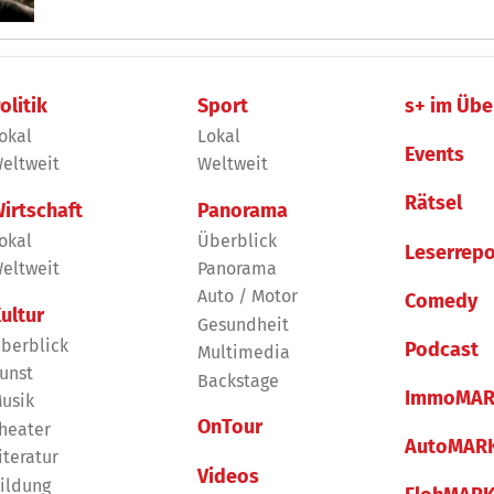
olitik
Sport
s+ im Übe
okal
Lokal
Events
eltweit
Weltweit
Rätsel
irtschaft
Panorama
okal
Überblick
Leserrepo
eltweit
Panorama
Auto / Motor
Comedy
ultur
Gesundheit
berblick
Podcast
Multimedia
unst
Backstage
ImmoMAR
usik
OnTour
heater
AutoMAR
iteratur
Videos
ildung