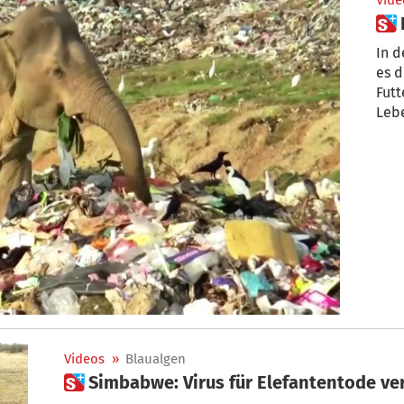
Vide
In d
es d
Futt
Leb
Videos
»
Blaualgen
 Simbabwe: Virus für Elefantentode ve