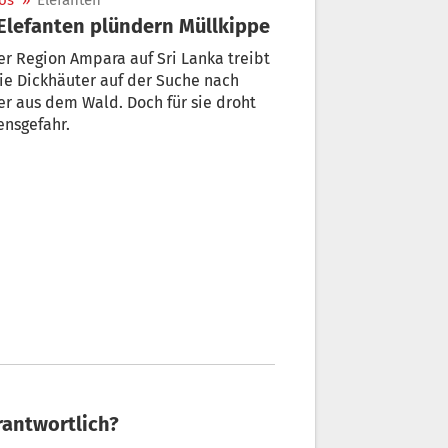
os
»
Elefanten
 Elefanten plündern Müllkippe
er Region Ampara auf Sri Lanka treibt
ie Dickhäuter auf der Suche nach
er aus dem Wald. Doch für sie droht
ensgefahr.
rantwortlich?