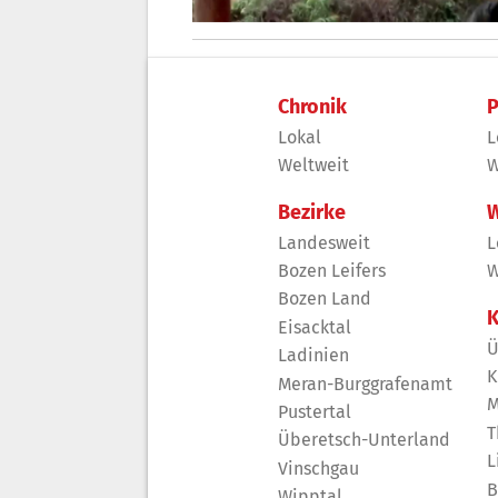
Chronik
P
Lokal
L
Weltweit
W
Bezirke
W
Landesweit
L
Bozen Leifers
W
Bozen Land
K
Eisacktal
Ü
Ladinien
K
Meran-Burggrafenamt
M
Pustertal
T
Überetsch-Unterland
L
Vinschgau
B
Wipptal