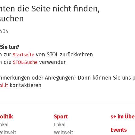
ten die Seite nicht finden,
 suchen
 404
Sie tun?
n zur
von STOL zurückkehren
Startseite
n die
verwenden
STOL-Suche
nmerkungen oder Anregungen? Dann können Sie uns p
kontaktieren
l.it
olitik
Sport
s+ im Übe
okal
Lokal
Events
eltweit
Weltweit