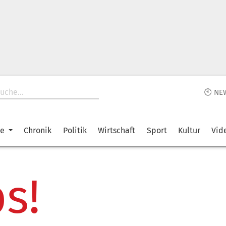
🕙 NE
ke
Chronik
Politik
Wirtschaft
Sport
Kultur
Vid
s!