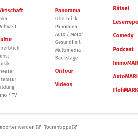
Rätsel
irtschaft
Panorama
okal
Überblick
Leserrepo
eltweit
Panorama
Auto / Motor
Comedy
ultur
Gesundheit
berblick
Podcast
Multimedia
unst
Backstage
ImmoMAR
usik
OnTour
heater
AutoMAR
iteratur
Videos
ildung
FlohMAR
ino / TV
reporter werden
Tourentipps