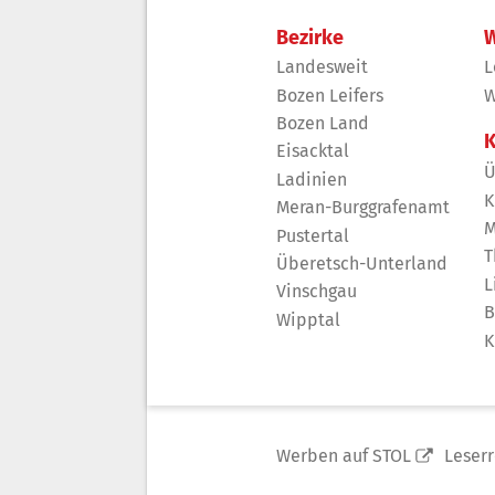
Bezirke
W
Landesweit
L
Bozen Leifers
W
Bozen Land
K
Eisacktal
Ü
Ladinien
K
Meran-Burggrafenamt
M
Pustertal
T
Überetsch-Unterland
L
Vinschgau
B
Wipptal
K
Werben auf STOL
Leser