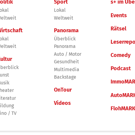
olitik
Sport
s+ im Übe
okal
Lokal
Events
eltweit
Weltweit
Rätsel
irtschaft
Panorama
okal
Überblick
Leserrepo
eltweit
Panorama
Auto / Motor
Comedy
ultur
Gesundheit
berblick
Podcast
Multimedia
unst
Backstage
ImmoMAR
usik
OnTour
heater
AutoMAR
iteratur
Videos
ildung
FlohMAR
ino / TV