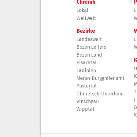
Chronik
P
Lokal
L
Weltweit
W
Bezirke
W
Landesweit
L
Bozen Leifers
W
Bozen Land
K
Eisacktal
Ü
Ladinien
K
Meran-Burggrafenamt
M
Pustertal
T
Überetsch-Unterland
L
Vinschgau
B
Wipptal
K