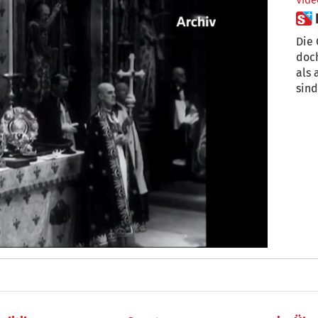
Vide
Die 
doch
als 
sind