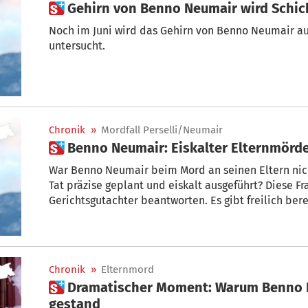
 Gehirn von Benno Neumair wird Schic
Noch im Juni wird das Gehirn von Benno Neumair a
untersucht.
Chronik
»
Mordfall Perselli/Neumair
 Benno Neumair: Eiskalter Elternmörd
War Benno Neumair beim Mord an seinen Eltern nich
Tat präzise geplant und eiskalt ausgeführt? Diese Fr
Gerichtsgutachter beantworten. Es gibt freilich ber
geistige Störung des mutmaßlichen Elternmörders.
Chronik
»
Elternmord
 Dramatischer Moment: Warum Benno Neumair den Doppelmord
gestand