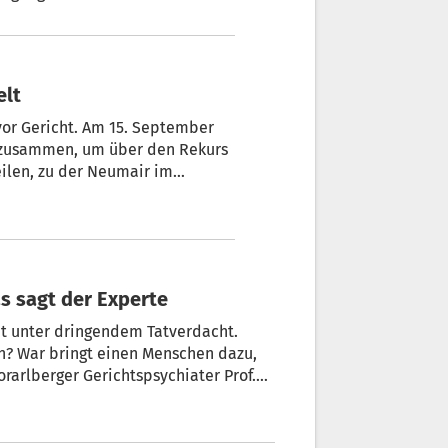
siert.
elt
or Gericht. Am 15. September
t zusammen, um über den Rekurs
eilen, zu der Neumair im
 ist der 31-Jährige aus dem
eronese verlegt worden.
as sagt der Experte
ht unter dringendem Tatverdacht.
ich? War bringt einen Menschen dazu,
rarlberger Gerichtspsychiater Prof.
tiven.