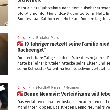
Mehr als drei Jahrzehnte nach dem aufsehenerrege
bleibt einer der Menendez-Brüder weiter in Haft. 
Bundesstaat Kalifornien lehnte am Donnerstag die vo
Menendez ab. Nach einer zehnstündigen Anhörung se
Risiko für die öffentliche Sicherheit“, zitierten US
Chronik
»
Brutaler Mord
 19-Jähriger metzelt seine Familie nieder – „Ich war ein
Racheengel“
Die furchtbare Tat geschah im März diesen Jahres. Ei
hatte bei einer brutalen Attacke seine Eltern und se
seine Schwester Valentina konnte schwer verletzt f
Bluttat. In dieser Woche war Prozessauftakt.
Chronik
»
Mordfall Perselli/Neumair
 Benno Neumair: Verteidigung will le
Das Verfahren in zweiter Instanz neu aufrollen und die 
Mandanten kippen: Das streben Benno Neumairs Verteidiger Flavio Moccia und