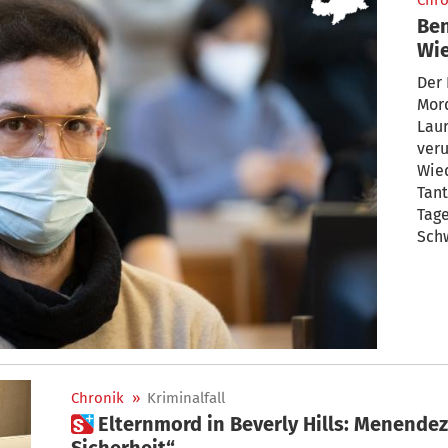
Chro
Be
Wi
mit
Der
Mord
Laur
veru
Wie
Tant
Tage
Schw
Kon
Chronik
»
Kriminalfall
 Elternmord in Beverly Hills: Menendez ist „Risiko für die öffentliche
Sicherheit“