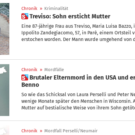
Chronik
»
Kriminalität
 Treviso: Sohn ersticht Mutter
Eine 87-jährige Frau aus Treviso, Maria Luisa Bazzo
Ippolito Zandegiacomo, 57, in Parè, einem Ortsteil v
erstochen worden. Der Mann wurde umgehend von de
Chronik
»
Mordfälle
 Brutaler Elternmord in den USA und erschreckende Parallelen zu
Benno
So wie das Schicksal von Laura Perselli und Peter N
wenige Monate später den Menschen in Wisconsin. Auch dort wurde ein Vater und eine
Mutter auf bestialische Weise von ihrem Sohn getötet
auf erschreckende Weise an den Elternmord, der B
Chronik
»
Mordfall Perselli/Neumair