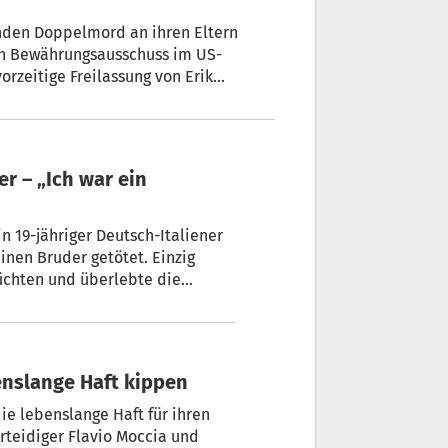
nden Doppelmord an ihren Eltern
Ein Bewährungsausschuss im US-
rzeitige Freilassung von Erik
i er weiterhin ein „erhebliches
-Medien aus der Begründung.
n 19-jähriger Deutsch-Italiener
inen Bruder getötet. Einzig
lüchten und überlebte die
benslange Haft kippen
lebenslange Haft für ihren