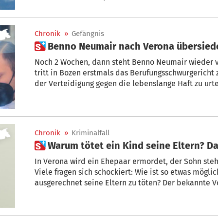
LIVETICKER lesen Sie in Echtzeit, was vor Gericht pas
Chronik
»
Gefängnis
 Benno Neumair nach Verona übersied
Noch 2 Wochen, dann steht Benno Neumair wieder v
tritt in Bozen erstmals das Berufungsschwurgerich
der Verteidigung gegen die lebenslange Haft zu urt
vergangenen Herbst verurteilt worden war. Indessen
Bozner Gefängnis in die Haftanstalt von Montorio V
Chronik
»
Kriminalfall
 Warum tötet ein Kind seine Eltern? D
In Verona wird ein Ehepaar ermordet, der Sohn ste
Viele fragen sich schockiert: Wie ist so etwas mögl
ausgerechnet seine Eltern zu töten? Der bekannte Vo
Reinhard Haller kennt 3 Gruppen von möglichen Mo