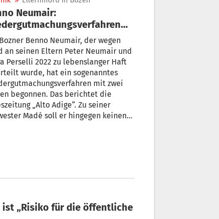
nik
»
Elternmord in Bozen
nno Neumair:
edergutmachungsverfahren
 zwei Tanten
 Bozner Benno Neumair, der wegen
 an seinen Eltern Peter Neumair und
a Perselli 2022 zu lebenslanger Haft
rteilt wurde, hat ein sogenanntes
dergutmachungsverfahren mit zwei
en begonnen. Das berichtet die
szeitung „Alto Adige“. Zu seiner
ester Madé soll er hingegen keinen
takt haben.