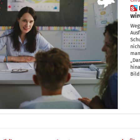
Chro
 Lehrerproteste – „Der Bogen
wir
Wege
Ausflüge ins 
Schulen
nic
manc
„Dam
hinaus
Bil
zur 
gefr