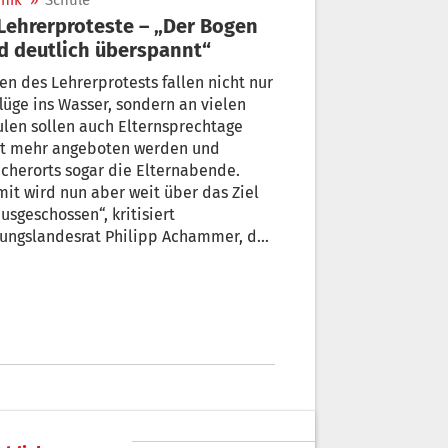
nik
»
Schule
d deutlich überspannt“
n des Lehrerprotests fallen nicht nur
Wasser, sondern an vielen
 sollen auch Elternsprechtage
ht mehr angeboten werden und
herorts sogar die Elternabende.
it wird nun aber weit über das Ziel
geschossen“, kritisiert
dungslandesrat Philipp Achammer, der
Deeskalation aufruft. „Alle Seiten sind
agt, einen Schritt zurück zu treten.“