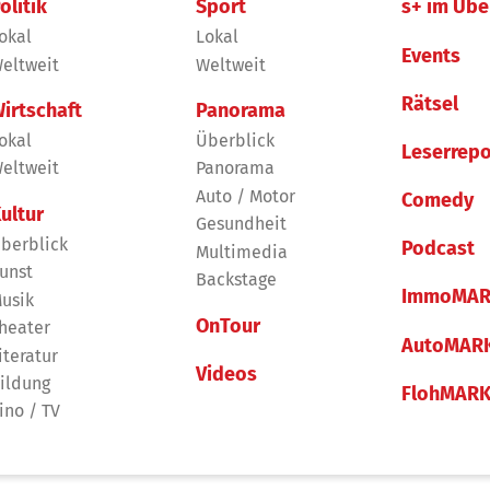
olitik
Sport
s+ im Übe
okal
Lokal
Events
eltweit
Weltweit
Rätsel
irtschaft
Panorama
okal
Überblick
Leserrepo
eltweit
Panorama
Auto / Motor
Comedy
ultur
Gesundheit
berblick
Podcast
Multimedia
unst
Backstage
ImmoMAR
usik
OnTour
heater
AutoMAR
iteratur
Videos
ildung
FlohMAR
ino / TV