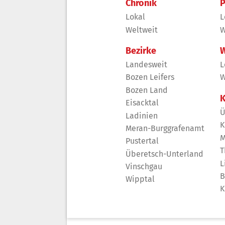
Chronik
P
Lokal
L
Weltweit
W
Bezirke
W
Landesweit
L
Bozen Leifers
W
Bozen Land
K
Eisacktal
Ü
Ladinien
K
Meran-Burggrafenamt
M
Pustertal
T
Überetsch-Unterland
L
Vinschgau
B
Wipptal
K