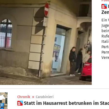
Polit
 Faschistische Gesänge in FdI-
Zen
Em
Ein 
Juge
beim
Rufe
Ital
Parteijugen
Par
Verw
Chronik
»
Carabinieri
 Statt im Hausarrest betrunken im Sta