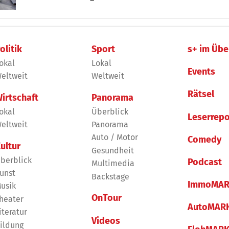
olitik
Sport
s+ im Übe
okal
Lokal
Events
eltweit
Weltweit
Rätsel
irtschaft
Panorama
okal
Überblick
Leserrepo
eltweit
Panorama
Auto / Motor
Comedy
ultur
Gesundheit
berblick
Podcast
Multimedia
unst
Backstage
ImmoMAR
usik
OnTour
heater
AutoMAR
iteratur
Videos
ildung