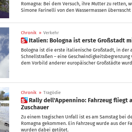
Romagna: Bei dem Versuch, ihre Mutter zu retten, 
Simone Farinelli von den Wassermassen überrasch
Leben. „Wie soll ich weiterleben, während ich weiß, 
konnte? Das werde ich mir niemals verzeihen“, erzäh
Farinelli.
Chronik
»
Verkehr
 Italien: Bologna ist erste Großstadt
Bologna ist die erste italienische Großstadt, in de
Schnellstraßen – eine Geschwindigkeitsbegrenzung 
dem Vorbild anderer europäischer Großstädte wurd
vergangenen Juli herabgesetzt. Seit Dienstag werde
Geschwindigkeitsbegrenzung verhängt.
Chronik
»
Tragödie
 Rally dell'Appennino: Fahrzeug fliegt aus Fahrbahn und tötet 2
Zuschauer
Zu einem tragischen Unfall ist es am Samstag bei de
Romagna gekommen. Ein Fahrzeug wurde aus der Fa
wurden dabei getötet.