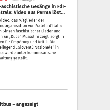
ik
»
Emilia Romagna
trale: Video aus Parma löst
pörung aus
Video, das Mitglieder der
ndorganisation von Fratelli d’Italia
 Singen faschistischer Lieder und
n an „Duce“ Mussolini zeigt, sorgt in
ien für Empörung und Kritik. Die
d „Gioventù Nazionale“ in
ma wurde unter kommissarische
altung gestellt.
dtbus – angezeigt