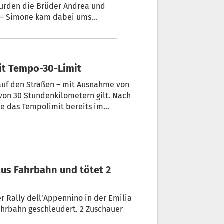
wurden die Brüder Andrea und
t – Simone kam dabei ums
dass ich ihn nicht retten
lt der 24-jährige Andrea
 mit Tempo-30-Limit
r auf den Straßen – mit Ausnahme von
von 30 Stundenkilometern gilt. Nach
e das Tempolimit bereits im
n Strafen wegen Verstößen gegen die
r Rally dell'Appennino in der Emilia
hrbahn geschleudert. 2 Zuschauer