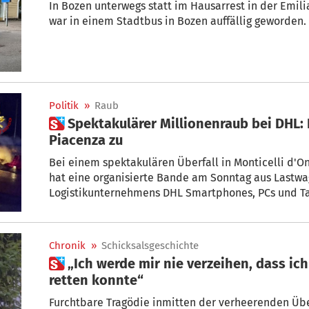
In Bozen unterwegs statt im Hausarrest in der Emili
war in einem Stadtbus in Bozen auffällig geworden
Politik
»
Raub
 Spektakulärer Millionenraub bei DHL: Bande schlägt in
Piacenza zu
Bei einem spektakulären Überfall in Monticelli d'O
hat eine organisierte Bande am Sonntag aus Lastw
Logistikunternehmens DHL Smartphones, PCs und Ta
Million Euro geraubt.
Chronik
»
Schicksalsgeschichte
 „Ich werde mir nie verzeihen, dass ich meinen Bruder nicht
retten konnte“
Furchtbare Tragödie inmitten der verheerenden Übe