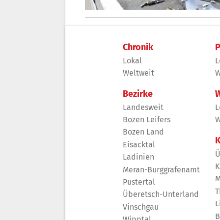
Chronik
P
Lokal
L
Weltweit
W
Bezirke
W
Landesweit
L
Bozen Leifers
W
Bozen Land
K
Eisacktal
Ü
Ladinien
K
Meran-Burggrafenamt
M
Pustertal
T
Überetsch-Unterland
L
Vinschgau
B
Wipptal