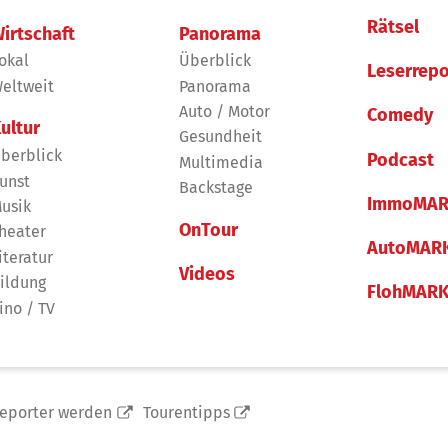
Rätsel
irtschaft
Panorama
okal
Überblick
Leserrepo
eltweit
Panorama
Auto / Motor
Comedy
ultur
Gesundheit
berblick
Podcast
Multimedia
unst
Backstage
ImmoMAR
usik
OnTour
heater
AutoMAR
iteratur
Videos
ildung
FlohMAR
ino / TV
reporter werden
Tourentipps