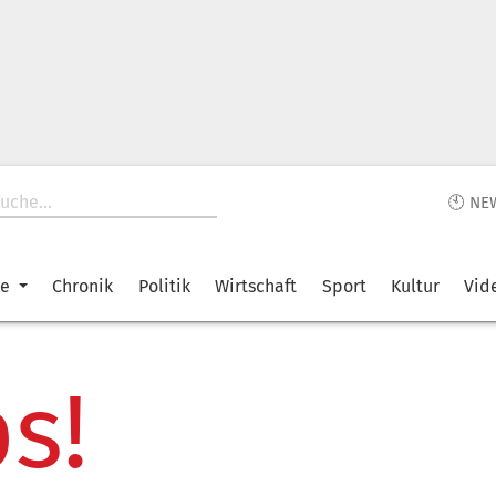
🕙 NE
ke
Chronik
Politik
Wirtschaft
Sport
Kultur
Vid
s!