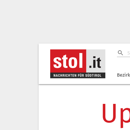
Bezir
Up