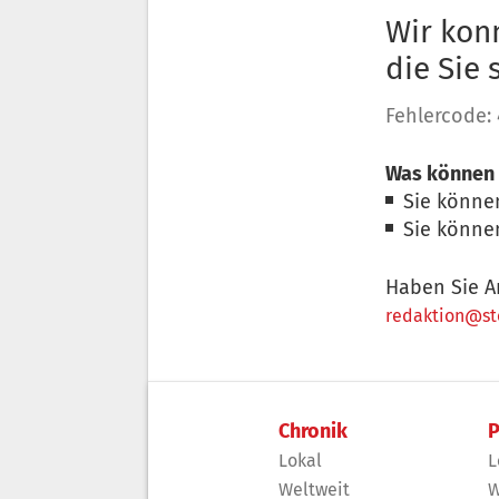
Wir konn
die Sie
Fehlercode:
Was können 
Sie könne
Sie könne
Haben Sie A
redaktion@sto
Chronik
P
Lokal
L
Weltweit
W