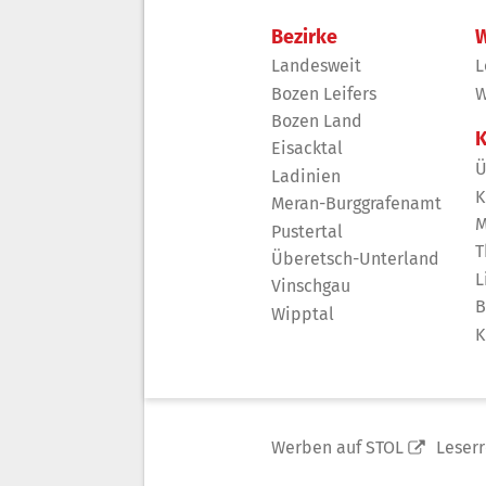
Bezirke
W
Landesweit
L
Bozen Leifers
W
Bozen Land
K
Eisacktal
Ü
Ladinien
K
Meran-Burggrafenamt
M
Pustertal
T
Überetsch-Unterland
L
Vinschgau
B
Wipptal
K
Werben auf STOL
Leser