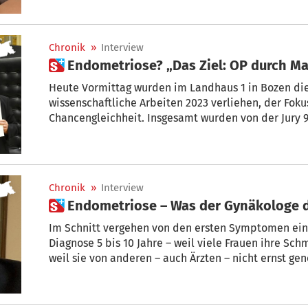
Heute geht es ihr so gut wie noch nie.
Chronik
»
Interview
 Endometriose? „Das Ziel: OP durch 
Heute Vormittag wurden im Landhaus 1 in Bozen die
wissenschaftliche Arbeiten 2023 verliehen, der Foku
Chancengleichheit. Insgesamt wurden von der Jury 9
bewertet. Die 3 Erstplatzierten wurden von den La
Geldpreisen bedacht.
Chronik
»
Interview
 Endometriose – Was der Gynäkologe 
Im Schnitt vergehen von den ersten Symptomen eine
Diagnose 5 bis 10 Jahre – weil viele Frauen ihre Sc
weil sie von anderen – auch Ärzten – nicht ernst 