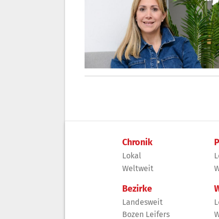
Chronik
P
Lokal
L
Weltweit
W
Bezirke
W
Landesweit
L
Bozen Leifers
W