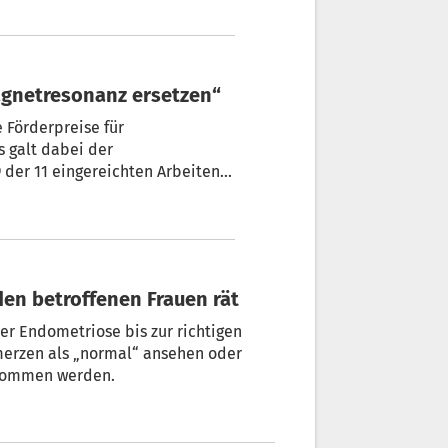
Magnetresonanz ersetzen“
 Förderpreise für
s galt dabei der
 der 11 eingereichten Arbeiten
udatorinnen gewürdigt und mit
den betroffenen Frauen rät
r Endometriose bis zur richtigen
hmerzen als „normal“ ansehen oder
genommen werden.