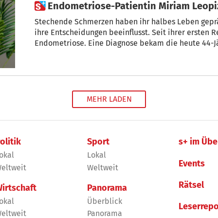
 Endometriose-Patientin Miriam Leop
Stechende Schmerzen haben ihr halbes Leben geprägt, ihr T
ihre Entscheidungen beeinflusst. Seit ihrer ersten 
Endometriose. Eine Diagnose bekam die heute 44-Jäh
und 3 Fehlgeburten später. In der Hoffnung, andere
ersparen, spricht Miriam offen über ihr Leid.
MEHR LADEN
olitik
Sport
s+ im Übe
okal
Lokal
Events
eltweit
Weltweit
Rätsel
irtschaft
Panorama
okal
Überblick
Leserrepo
eltweit
Panorama