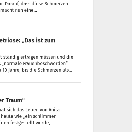
n. Darauf, dass diese Schmerzen
 macht nun eine
ndesbeirat für
d am 26. September vorgestellt
ft ständig ertragen müssen und die
ls „normale Frauenbeschwerden“
s ist zum Schämen“, findet Dr. Martin
e-Primar in Bozen. Denn es gibt Hilfe.
mer Traum“
hat sich das Leben von Anita
r heute wie „ein schlimmer
iden festgestellt wurde,
nen Namen: Endometriose.