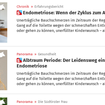
Chronik
»
Erfahrungsbericht
 Endometriose: Wenn der Zyklus zum 
Unerträgliche Bauchschmerzen im Zeitraum der Rege
Gang auf die Toilette wegen der schmerzhaften Entl
oder gehen zu können, unerfüllter Kinderwunsch – al
Frauenkrankheit Endometriose.
Panorama
»
Gesundheit
 Albtraum Periode: Der Leidensweg einer Südtirolerin mit
Endometriose
Unerträgliche Bauchschmerzen im Zeitraum der Rege
Gang auf die Toilette wegen der schmerzhaften Entl
oder gehen zu können, unerfüllter Kinderwunsch – al
Frauenkrankheit Endometriose. Obwohl etwa eine vo
davon betroffen ist, vergehen vielfach noch Jahre bi
Leopizzi aus Algund erzählt von ihrem Leidensweg m
Panorama
»
Die Südtiroler Frau