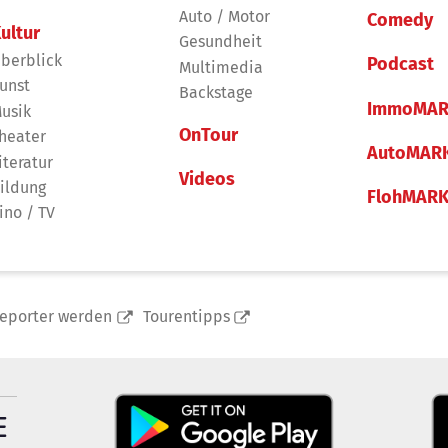
Auto / Motor
Comedy
ultur
Gesundheit
berblick
Podcast
Multimedia
unst
Backstage
ImmoMAR
usik
OnTour
heater
AutoMAR
iteratur
Videos
ildung
FlohMAR
ino / TV
reporter werden
Tourentipps